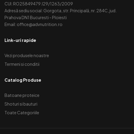
CUI: RO25849479 J29/1263/2009
Adresă sediu social: Gorgota, str. Principală, nr. 284C, jud.
Prahova DN1 Bucuresti - Ploiesti
Email: office@advnutrition.ro
Link-uri rapide
Vezi produsele noastre
Termeni si conditii
Catalog Produse
Batoane proteice
Shoturi si bauturi
Toate Categoriile