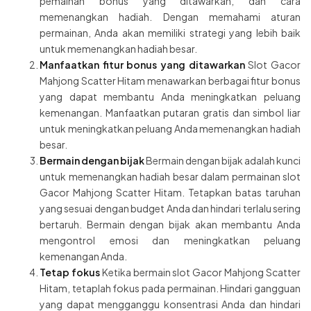
pemainan bonus yang ditawarkan, dan cara
memenangkan hadiah. Dengan memahami aturan
permainan, Anda akan memiliki strategi yang lebih baik
untuk memenangkan hadiah besar.
Manfaatkan fitur bonus yang ditawarkan
Slot Gacor
Mahjong Scatter Hitam menawarkan berbagai fitur bonus
yang dapat membantu Anda meningkatkan peluang
kemenangan. Manfaatkan putaran gratis dan simbol liar
untuk meningkatkan peluang Anda memenangkan hadiah
besar.
Bermain dengan bijak
Bermain dengan bijak adalah kunci
untuk memenangkan hadiah besar dalam permainan slot
Gacor Mahjong Scatter Hitam. Tetapkan batas taruhan
yang sesuai dengan budget Anda dan hindari terlalu sering
bertaruh. Bermain dengan bijak akan membantu Anda
mengontrol emosi dan meningkatkan peluang
kemenangan Anda.
Tetap fokus
Ketika bermain slot Gacor Mahjong Scatter
Hitam, tetaplah fokus pada permainan. Hindari gangguan
yang dapat mengganggu konsentrasi Anda dan hindari