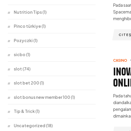
Pada saat
Spaceman
Nutrition Tips
(1)
menghibur
Pinco türkiye
(1)
CITE
Pozyczki
(1)
sicbo
(1)
CASINO
Inov
slot
(74)
onli
slot bet 200
(1)
Pada tahu
slot bonus new member 100
(1)
diandalka
pengalam
Tip & Trick
(1)
dimainkan
Uncategorized
(18)