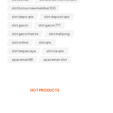
slot bonus new member 100
slot depo qris
slot deposit qris
slot gacor
slot gacor 777
slot gacor hari ini
slot mahjong
slot online
slot qris
slot terpercaya
slot via qris
spaceman88
spaceman slot
HOT PRODUCTS
ENHANCE YOUR BODY