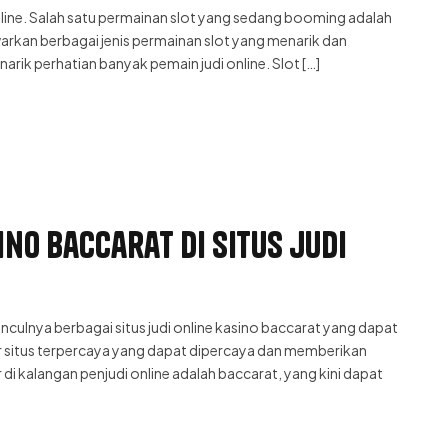
 online. Salah satu permainan slot yang sedang booming adalah
rkan berbagai jenis permainan slot yang menarik dan
ik perhatian banyak pemain judi online. Slot […]
ino baccarat di situs judi
culnya berbagai situs judi online kasino baccarat yang dapat
ar situs terpercaya yang dapat dipercaya dan memberikan
 kalangan penjudi online adalah baccarat, yang kini dapat