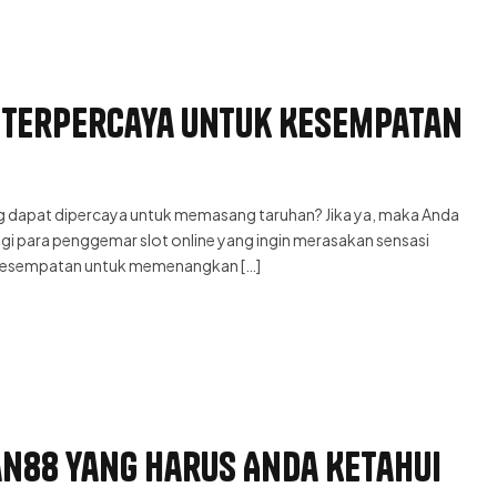
0 Terpercaya untuk Kesempatan
ang dapat dipercaya untuk memasang taruhan? Jika ya, maka Anda
bagi para penggemar slot online yang ingin merasakan sensasi
 kesempatan untuk memenangkan […]
n88 yang Harus Anda Ketahui