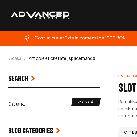
Costuri curier 0 de la comenzi de 1000 RON
Acasă
Articole etichetate „spaceman88”
Search
UNCATEG
Slot
Pernahka
menikmat
untuk mem
Blog Categories
CITE