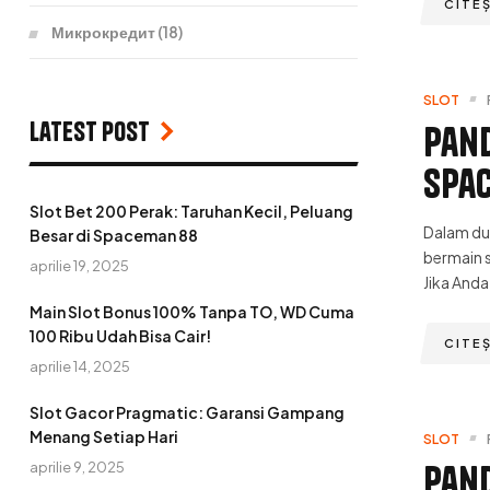
CITE
Микрокредит
(18)
SLOT
Latest Post
Pand
Spa
Slot Bet 200 Perak: Taruhan Kecil, Peluang
Dalam dun
Besar di Spaceman 88
bermain s
aprilie 19, 2025
Jika And
Main Slot Bonus 100% Tanpa TO, WD Cuma
100 Ribu Udah Bisa Cair!
CITE
aprilie 14, 2025
Slot Gacor Pragmatic: Garansi Gampang
Menang Setiap Hari
SLOT
Pand
aprilie 9, 2025