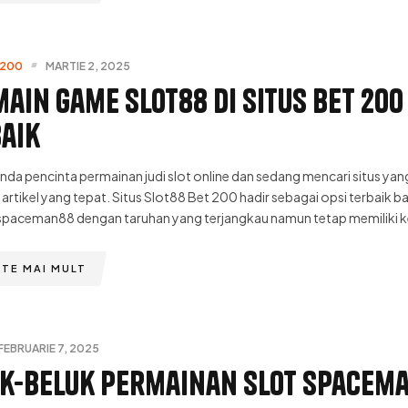
 200
MARTIE 2, 2025
ain Game Slot88 di Situs Bet 20
aik
nda pencinta permainan judi slot online dan sedang mencari situs y
 artikel yang tepat. Situs Slot88 Bet 200 hadir sebagai opsi terbaik 
spaceman88 dengan taruhan yang terjangkau namun tetap memiliki
ȘTE MAI MULT
FEBRUARIE 7, 2025
k-Beluk Permainan Slot Spacema