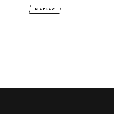
SHOP NOW