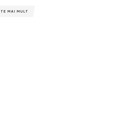
ȘTE MAI MULT