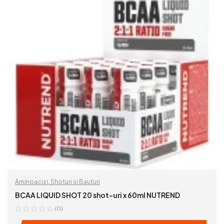
Aminoacizi
,
Shoturi si Bauturi
BCAA LIQUID SHOT 20 shot-uri x 60ml NUTREND
(0)