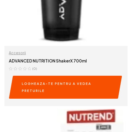
Accesorii
ADVANCED NUTRITION ShakerX 700ml
(0)
LOGHEAZA-TE PENTRU A VEDEA
PRETURILE
READ MORE