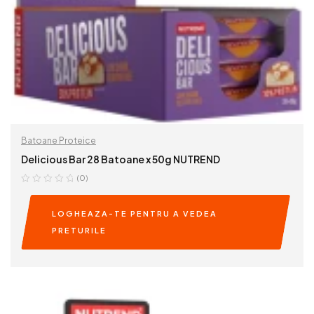
Batoane Proteice
Delicious Bar 28 Batoane x 50g NUTREND
(0)
LOGHEAZA-TE PENTRU A VEDEA
PRETURILE
READ MORE