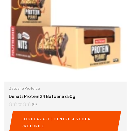
Batoane Proteice
Denuts Protein 24 Batoane x 50g
(0)
LOGHEAZA-TE PENTRU A VEDEA
PRETURILE