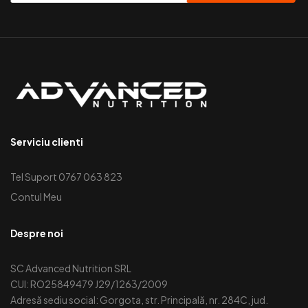
Serviciu clienti
Tel Suport 0767 063 823
Contul Meu
Despre noi
SC Advanced Nutrition SRL
CUI: RO25849479 J29/1263/2009
Adresă sediu social: Gorgota, str. Principală, nr. 284C, jud.