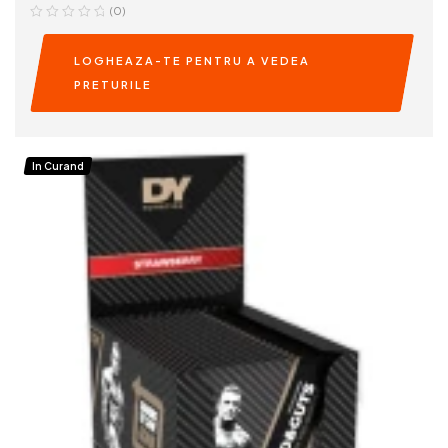
(0)
LOGHEAZA-TE PENTRU A VEDEA
PRETURILE
READ MORE
In Curand