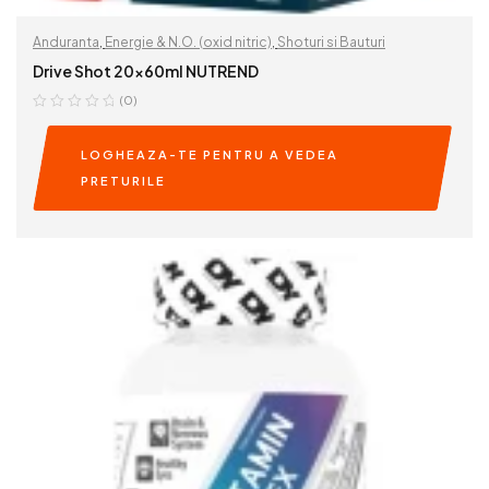
Anduranta
,
Energie & N.O. (oxid nitric)
,
Shoturi si Bauturi
Drive Shot 20x60ml NUTREND
(0)
LOGHEAZA-TE PENTRU A VEDEA
PRETURILE
READ MORE