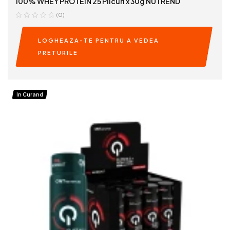
100% WHEY PROTEIN 25 Plicuri x 30g NUTREND
(0)
LOGHEAZA-TE PENTRU A VEDEA
PRETURILE
READ MORE
In Curand