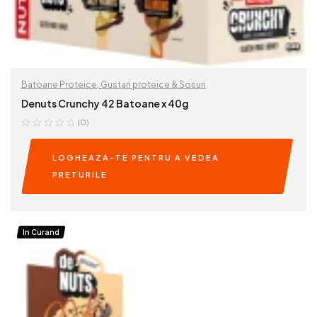
Batoane Proteice
,
Gustari proteice & Sosuri
Denuts Crunchy 42 Batoane x 40g
(0)
LOGHEAZA-TE PENTRU A VEDEA
PRETURILE
READ MORE
In Curand