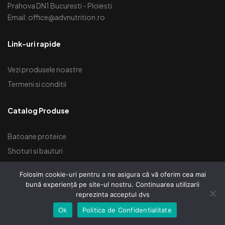
Prahova DN1 Bucuresti - Ploiesti
Email: office@advnutrition.ro
Link-uri rapide
Vezi produsele noastre
Termeni si conditii
Catalog Produse
Batoane proteice
Shoturi si bauturi
Toate Categoriile
Folosim cookie-uri pentru a ne asigura că vă oferim cea mai
bună experiență pe site-ul nostru. Continuarea utilizarii
reprezinta acceptul dvs
Ok
Politica de Confidentialitate
căutarea
Shop
Account
Wishlist
AVETI NEVOIE DE AJUTOR