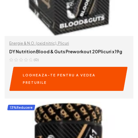
Energie & N.O. (oxid nitric)
,
Plicuri
DY Nutrition Blood & Guts Preworkout 20Plicuri x 19g
(0)
LOGHEAZA-TE PENTRU A VEDEA
PRETURILE
READ MORE
13%Reducere