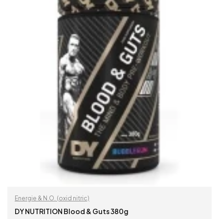
Energie & N.O. (oxid nitric)
DY NUTRITION Blood & Guts 380g