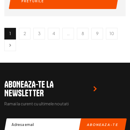
PRETURILE
READ MORE
1
2
3
4
…
8
9
10
ABONEAZA-TE LA
NEWSLETTER
Ramai la curent cu ultimele noutati