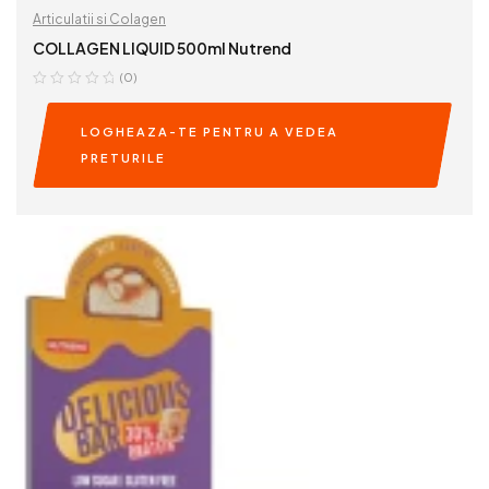
Articulatii si Colagen
COLLAGEN LIQUID 500ml Nutrend
(0)
LOGHEAZA-TE PENTRU A VEDEA
PRETURILE
READ MORE