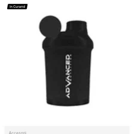
READ MORE
In Curand
Accesorii