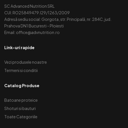
SC Advanced Nutrition SRL
CUI: RO25849479 J29/1263/2009
Adresă sediu social: Gorgota, str. Principală, nr. 284C, jud.
Prahova DN1 Bucuresti - Ploiesti
Email: office@advnutrition.ro
Link-uri rapide
Vezi produsele noastre
Termeni si conditii
Catalog Produse
Batoane proteice
Shoturi si bauturi
Toate Categoriile