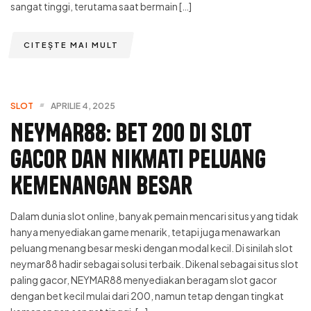
sangat tinggi, terutama saat bermain […]
CITEȘTE MAI MULT
SLOT
APRILIE 4, 2025
NEYMAR88: Bet 200 di Slot
Gacor dan Nikmati Peluang
Kemenangan Besar
Dalam dunia slot online, banyak pemain mencari situs yang tidak
hanya menyediakan game menarik, tetapi juga menawarkan
peluang menang besar meski dengan modal kecil. Di sinilah slot
neymar88 hadir sebagai solusi terbaik. Dikenal sebagai situs slot
paling gacor, NEYMAR88 menyediakan beragam slot gacor
dengan bet kecil mulai dari 200, namun tetap dengan tingkat