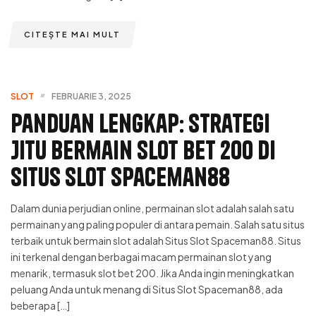
CITEȘTE MAI MULT
SLOT
FEBRUARIE 3, 2025
Panduan Lengkap: Strategi
Jitu Bermain Slot Bet 200 di
Situs Slot Spaceman88
Dalam dunia perjudian online, permainan slot adalah salah satu
permainan yang paling populer di antara pemain. Salah satu situs
terbaik untuk bermain slot adalah Situs Slot Spaceman88. Situs
ini terkenal dengan berbagai macam permainan slot yang
menarik, termasuk slot bet 200. Jika Anda ingin meningkatkan
peluang Anda untuk menang di Situs Slot Spaceman88, ada
beberapa […]