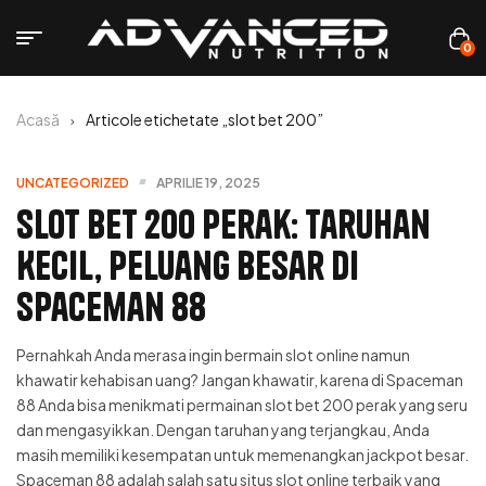
0
Acasă
Articole etichetate „slot bet 200”
UNCATEGORIZED
APRILIE 19, 2025
Slot Bet 200 Perak: Taruhan
Kecil, Peluang Besar di
Spaceman 88
Pernahkah Anda merasa ingin bermain slot online namun
khawatir kehabisan uang? Jangan khawatir, karena di Spaceman
88 Anda bisa menikmati permainan slot bet 200 perak yang seru
dan mengasyikkan. Dengan taruhan yang terjangkau, Anda
masih memiliki kesempatan untuk memenangkan jackpot besar.
Spaceman 88 adalah salah satu situs slot online terbaik yang