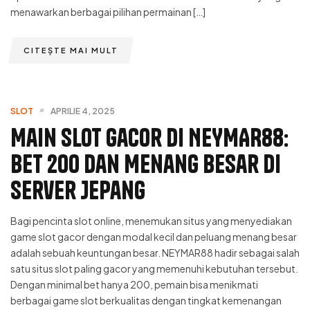
menawarkan berbagai pilihan permainan […]
CITEȘTE MAI MULT
SLOT
APRILIE 4, 2025
Main Slot Gacor di NEYMAR88:
Bet 200 dan Menang Besar di
Server Jepang
Bagi pencinta slot online, menemukan situs yang menyediakan
game slot gacor dengan modal kecil dan peluang menang besar
adalah sebuah keuntungan besar. NEYMAR88 hadir sebagai salah
satu situs slot paling gacor yang memenuhi kebutuhan tersebut.
Dengan minimal bet hanya 200, pemain bisa menikmati
berbagai game slot berkualitas dengan tingkat kemenangan