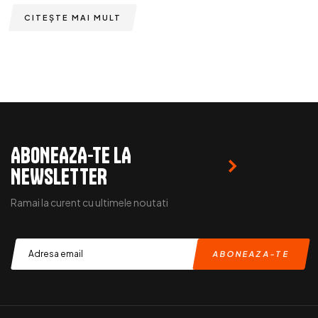
CITEȘTE MAI MULT
ABONEAZA-TE LA
NEWSLETTER
Ramai la curent cu ultimele noutati