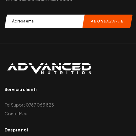
Serviciu clienti
Tel Suport 0767 063 823
Contul Meu
Despre noi