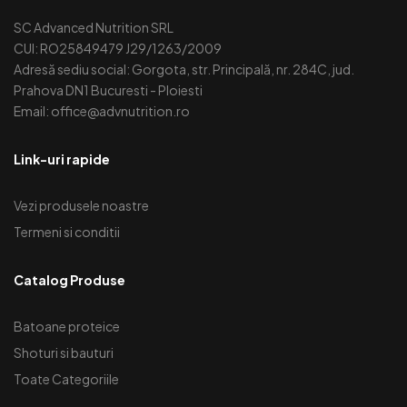
SC Advanced Nutrition SRL
CUI: RO25849479 J29/1263/2009
Adresă sediu social: Gorgota, str. Principală, nr. 284C, jud.
Prahova DN1 Bucuresti - Ploiesti
Email: office@advnutrition.ro
Link-uri rapide
Vezi produsele noastre
Termeni si conditii
Catalog Produse
Batoane proteice
Shoturi si bauturi
Toate Categoriile