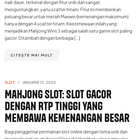
naik daun, terkenal dengan fitur unik dan sangat
menguntungkan, yaitu scatter hitam. Fitur ini memberikan
peluang besar untuk meraih Maxwin (kemenangan maksimum)
hanya dengan 4 scatter hitam. Keistimewaan inilah yang
menjadikan Mahjong Wins 3 sebagai salah satu game slot paling
gacor. Ditambah dengan berbagai […]
CITEȘTE MAI MULT
SLOT
IANUARIE 13, 2025
Mahjong Slot: Slot Gacor
dengan RTP Tinggi yang
Membawa Kemenangan Besar
Bagi penggemar permainan slot online dengan tema unik dan
menguntungkan, mahjong Slot adalah pilihan yang sempurna.