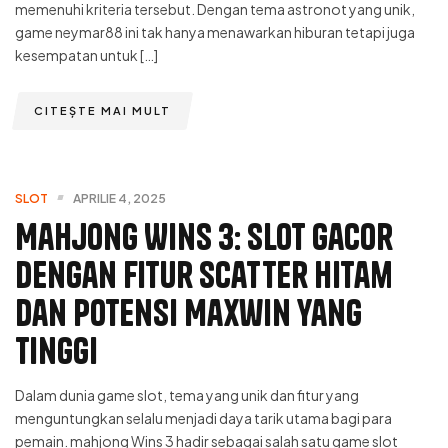
memenuhi kriteria tersebut. Dengan tema astronot yang unik,
game neymar88 ini tak hanya menawarkan hiburan tetapi juga
kesempatan untuk […]
CITEȘTE MAI MULT
SLOT
APRILIE 4, 2025
Mahjong Wins 3: Slot Gacor
dengan Fitur Scatter Hitam
dan Potensi Maxwin yang
Tinggi
Dalam dunia game slot, tema yang unik dan fitur yang
menguntungkan selalu menjadi daya tarik utama bagi para
pemain. mahjong Wins 3 hadir sebagai salah satu game slot