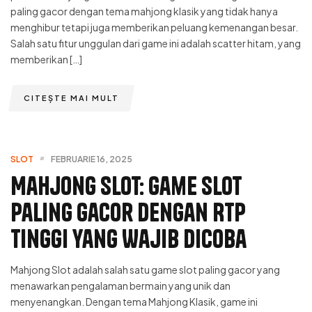
paling gacor dengan tema mahjong klasik yang tidak hanya
menghibur tetapi juga memberikan peluang kemenangan besar.
Salah satu fitur unggulan dari game ini adalah scatter hitam, yang
memberikan […]
CITEȘTE MAI MULT
SLOT
FEBRUARIE 16, 2025
Mahjong Slot: Game Slot
Paling Gacor dengan RTP
Tinggi yang Wajib Dicoba
Mahjong Slot adalah salah satu game slot paling gacor yang
menawarkan pengalaman bermain yang unik dan
menyenangkan. Dengan tema Mahjong Klasik, game ini