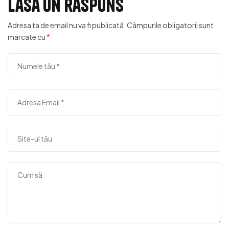
Lasă un răspuns
Adresa ta de email nu va fi publicată.
Câmpurile obligatorii sunt
marcate cu
*