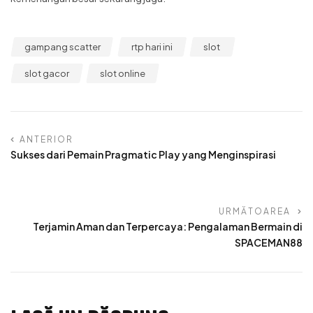
gampang scatter
rtp hari ini
slot
slot gacor
slot online
ANTERIOR
Sukses dari Pemain Pragmatic Play yang Menginspirasi
URMĂTOAREA
Terjamin Aman dan Terpercaya: Pengalaman Bermain di
SPACEMAN88