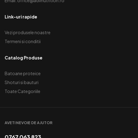
Email: office@advnutrition.ro
Link-uri rapide
Vezi produsele noastre
Termeni si conditii
Catalog Produse
Batoane proteice
Shoturi si bauturi
Toate Categoriile
AVETI NEVOIE DE AJUTOR
0767 063 823