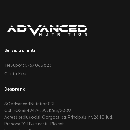
Serviciu clienti
Tel Suport 0767 063 823
Contul Meu
Despre noi
SC Advanced Nutrition SRL
CUI: RO25849479 J29/1263/2009
Adresă sediu social: Gorgota, str. Principală, nr. 284C, jud.
Prahova DN1 Bucuresti - Ploiesti