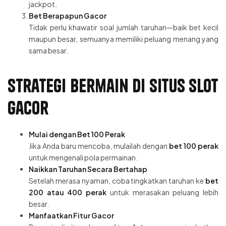
jackpot.
Bet Berapapun Gacor
Tidak perlu khawatir soal jumlah taruhan—baik bet kecil
maupun besar, semuanya memiliki peluang menang yang
sama besar.
Strategi Bermain di Situs Slot
Gacor
Mulai dengan Bet 100 Perak
Jika Anda baru mencoba, mulailah dengan
bet 100 perak
untuk mengenali pola permainan.
Naikkan Taruhan Secara Bertahap
Setelah merasa nyaman, coba tingkatkan taruhan ke
bet
200 atau 400 perak
untuk merasakan peluang lebih
besar.
Manfaatkan Fitur Gacor