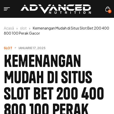
0
Acasă
slot
Kemenangan Mudah di Situs Slot Bet 200 400
800 100 Perak Gacor
SLOT
IANUARIE 17, 2025
Kemenangan
Mudah di Situs
Slot Bet 200 400
800 100 Perak