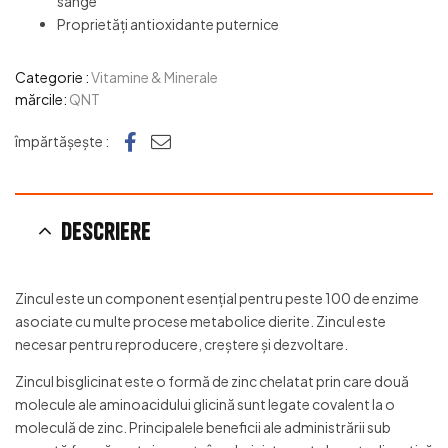
sânge
Proprietăți antioxidante puternice
Categorie :
Vitamine & Minerale
mărcile:
QNT
Facebook
e-mail
împărtășește :
Descriere
Zincul este un component esențial pentru peste 100 de enzime
asociate cu multe procese metabolice dierite. Zincul este
necesar pentru reproducere, creștere și dezvoltare.
Zincul bisglicinat este o formă de zinc chelatat prin care două
molecule ale aminoacidului glicină sunt legate covalent la o
moleculă de zinc. Principalele beneficii ale administrării sub