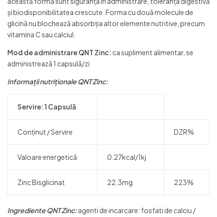
această formă sunt siguranța în administrare, toleranța digestivă
și biodisponibilitatea crescute. Forma cu două molecule de
glicină nu blochează absorbția altor elemente nutritive, precum
vitamina C sau calciul.
Mod de administrare QNT Zinc:
ca supliment alimentar, se
administrează 1 capsulă/zi
Informații nutriționale QNT Zinc:
Servire: 1 Capsulă
Conținut / Servire
DZR%
Valoare energetică
0.27kcal/1kj
Zinc Bisglicinat
22.3mg
223%
Ingrediente QNT Zinc:
agenti de incarcare: fosfati de calciu /