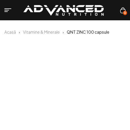
0
Acasă
Vitamine & Minerale
QNT ZINC 100 capsule