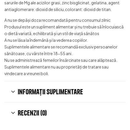
sarurile de Mg ale acizilor grasi, zinc bisglicinat, gelatina, agent
antiaglomerare: dioxid de siliciu,colorant: dioxid de titan.
A nu se depăși doza recomandată pentru consumul zilnic
Produsul este un supliment alimentar și nu trebuie să înlocuiască
o dietă variată, echilibrată și un stil de viață sănătos
A nu se lăsa la îndemână și la vederea copiilor.
Suplimentele alimentare se recomandă exclusiv persoanelor
sănătoase, cu vârste între 18-55 ani.
Nu se administrează femeilor însărcinate sau care alăptează.
Suplimentele alimentare nu au proprietăți de tratare sau
vindecare a vreunei boli.
Informații suplimentare
Recenzii (0)