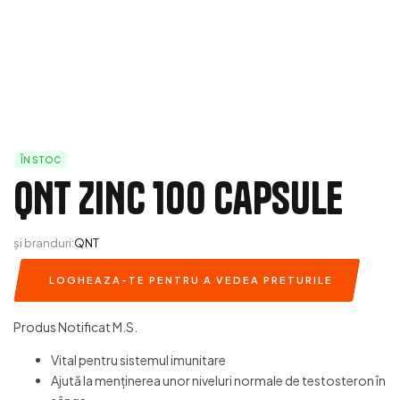
ÎN STOC
QNT ZINC 100 capsule
și branduri:
QNT
LOGHEAZA-TE PENTRU A VEDEA PRETURILE
Produs Notificat M.S.
Vital pentru sistemul imunitare
Ajută la menținerea unor niveluri normale de testosteron în