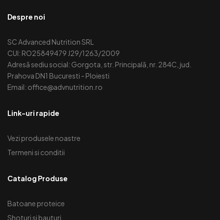
Despre noi
SC Advanced Nutrition SRL
CUI: RO25849479 J29/1263/2009
Adresă sediu social: Gorgota, str. Principală, nr. 284C, jud.
Prahova DN1 Bucuresti - Ploiesti
Email: office@advnutrition.ro
Link-uri rapide
Vezi produsele noastre
Termeni si conditii
Catalog Produse
Batoane proteice
Shoturi si bauturi