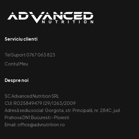
Serviciu clienti
Tel Suport 0767 063 823
Contul Meu
Despre noi
SC Advanced Nutrition SRL
CUI: RO25849479 J29/1263/2009
Adresă sediu social: Gorgota, str. Principală, nr. 284C, jud.
Prahova DN1 Bucuresti - Ploiesti
Email: office@advnutrition.ro