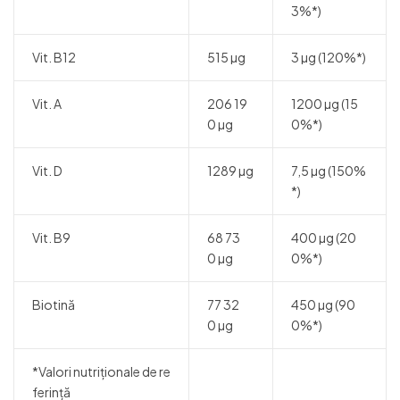
3%*)
Vit. B12
515 µg
3 µg (120%*)
Vit. A
206 19
1200 µg (15
0 µg
0%*)
Vit. D
1289 µg
7,5 µg (150%
*)
Vit. B9
68 73
400 µg (20
0 µg
0%*)
Biotină
77 32
450 µg (90
0 µg
0%*)
*Valori nutriționale de re
ferință