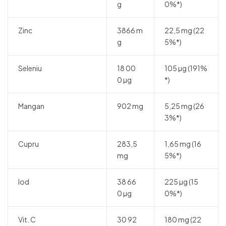
g
0%*)
Zinc
3866 m
22,5 mg (22
g
5%*)
Seleniu
18 00
105 µg (191%
0 µg
*)
Mangan
902 mg
5,25 mg (26
3%*)
Cupru
283,5
1,65 mg (16
mg
5%*)
Iod
38 66
225 µg (15
0 µg
0%*)
Vit. C
30 92
180 mg (22