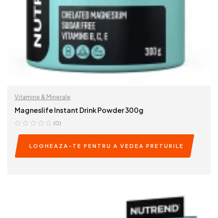
Vitamine & Minerale
Magneslife Instant Drink Powder 300g
(0)
LOGHEAZA-TE PENTRU A VEDEA PRETURILE
READ MORE