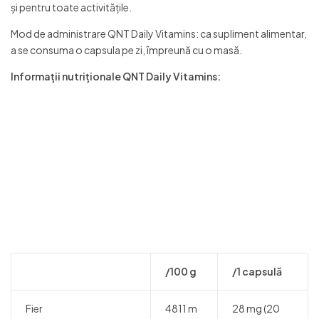
și pentru toate activitățile.
Mod de administrare QNT Daily Vitamins: ca supliment alimentar,
a se consuma o capsula pe zi, împreună cu o masă.
Informații nutriționale QNT Daily Vitamins:
/100 g
/1 capsulă
Fier
4811 m
28 mg (20