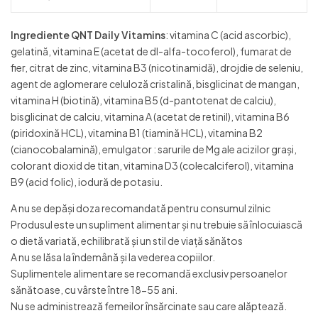
Ingrediente QNT Daily Vitamins
: vitamina C (acid ascorbic),
gelatină, vitamina E (acetat de dl-alfa-tocoferol), fumarat de
fier, citrat de zinc, vitamina B3 (nicotinamidă), drojdie de seleniu,
agent de aglomerare celuloză cristalină, bisglicinat de mangan,
vitamina H (biotină), vitamina B5 (d-pantotenat de calciu),
bisglicinat de calciu, vitamina A (acetat de retinil), vitamina B6
(piridoxină HCL), vitamina B1 (tiamină HCL), vitamina B2
(cianocobalamină), emulgator : sarurile de Mg ale acizilor grași,
colorant dioxid de titan, vitamina D3 (colecalciferol), vitamina
B9 (acid folic), iodură de potasiu.
A nu se depăși doza recomandată pentru consumul zilnic
Produsul este un supliment alimentar și nu trebuie să înlocuiască
o dietă variată, echilibrată și un stil de viață sănătos
A nu se lăsa la îndemână și la vederea copiilor.
Suplimentele alimentare se recomandă exclusiv persoanelor
sănătoase, cu vârste între 18-55 ani.
Nu se administrează femeilor însărcinate sau care alăptează.