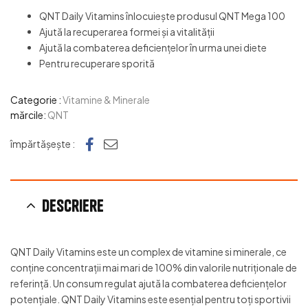
QNT Daily Vitamins înlocuiește produsul QNT Mega 100
Ajută la recuperarea formei și a vitalității
Ajută la combaterea deficiențelor în urma unei diete
Pentru recuperare sporită
Categorie :
Vitamine & Minerale
mărcile:
QNT
Facebook
e-mail
împărtășește :
Descriere
QNT Daily Vitamins este un complex de vitamine si minerale, ce
conține concentrații mai mari de 100% din valorile nutriționale de
referință. Un consum regulat ajută la combaterea deficiențelor
potențiale. QNT Daily Vitamins este esențial pentru toți sportivii