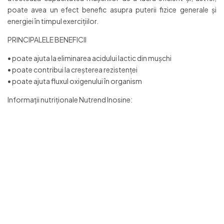
poate avea un efect benefic asupra puterii fizice generale şi
energiei în timpul exerciţiilor.
PRINCIPALELE BENEFICII
• poate ajuta la eliminarea acidului lactic din mușchi
• poate contribui la creșterea rezistenței
• poate ajuta fluxul oxigenului în organism
Informații nutriționale Nutrend Inosine: