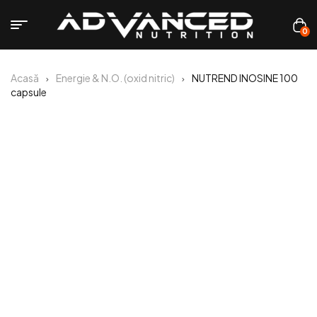
0
Acasă
Energie & N.O. (oxid nitric)
NUTREND INOSINE 100
capsule