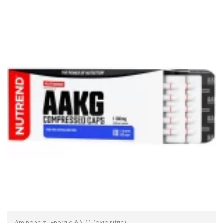
READ MORE
Aminoacizi
,
Energie & N.O. (oxid nitric)