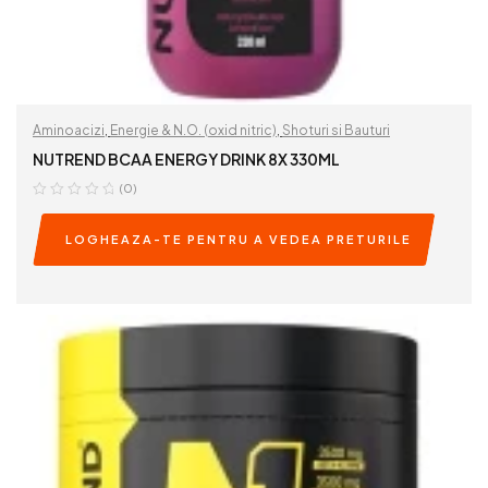
Aminoacizi
,
Energie & N.O. (oxid nitric)
,
Shoturi si Bauturi
NUTREND BCAA ENERGY DRINK 8X 330ML
(0)
LOGHEAZA-TE PENTRU A VEDEA PRETURILE
READ MORE