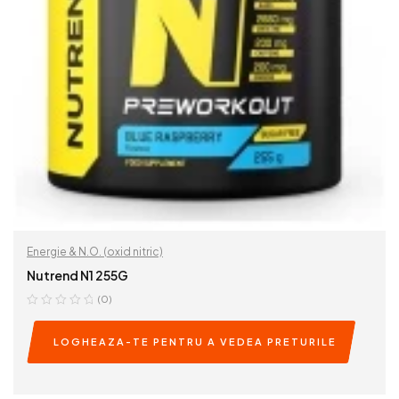
Energie & N.O. (oxid nitric)
Nutrend N1 255G
(0)
LOGHEAZA-TE PENTRU A VEDEA PRETURILE