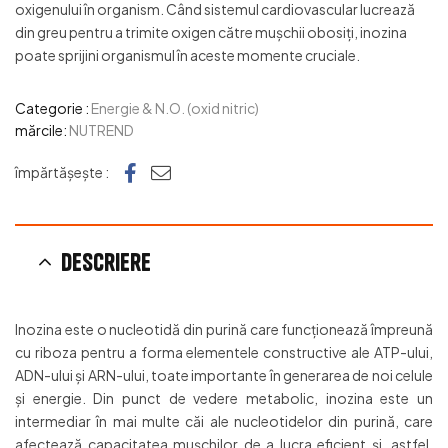
oxigenului în organism. Când sistemul cardiovascular lucrează
din greu pentru a trimite oxigen către muşchii obosiţi, inozina
poate sprijini organismul în aceste momente cruciale.
Categorie :
Energie & N.O. (oxid nitric)
mărcile:
NUTREND
Facebook
e-mail
împărtășește :
Descriere
Inozina este o nucleotidă din purină care funcţionează împreună
cu riboza pentru a forma elementele constructive ale ATP-ului,
ADN-ului şi ARN-ului, toate importante în generarea de noi celule
şi energie. Din punct de vedere metabolic, inozina este un
intermediar în mai multe căi ale nucleotidelor din purină, care
afectează capacitatea muşchilor de a lucra eficient şi, astfel,