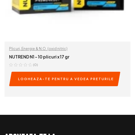
Plicuri
,
Energie & N.O. (oxid nitric)
NUTREND N1 – 10 plicuri x 17 gr
(0)
LOGHEAZA-TE PENTRU A VEDEA PRETURILE
READ MORE