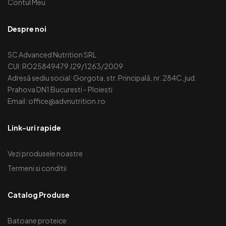
Contul Meu
Despre noi
SC Advanced Nutrition SRL
CUI: RO25849479 J29/1263/2009
Adresă sediu social: Gorgota, str. Principală, nr. 284C, jud.
Prahova DN1 Bucuresti - Ploiesti
Email: office@advnutrition.ro
Link-uri rapide
Vezi produsele noastre
Termeni si conditii
Catalog Produse
Batoane proteice