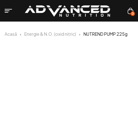
0
Acasă
Energie & N.O. (oxid nitric)
NUTREND PUMP 225g