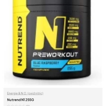
Energie & N.O. (oxid nitric)
Nutrend N1 255G
(0)