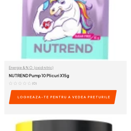
Energie & N.O. (oxid nitric)
NUTREND Pump 10 Plicuri X15g
(0)
LOGHEAZA-TE PENTRU A VEDEA PRETURILE
READ MORE