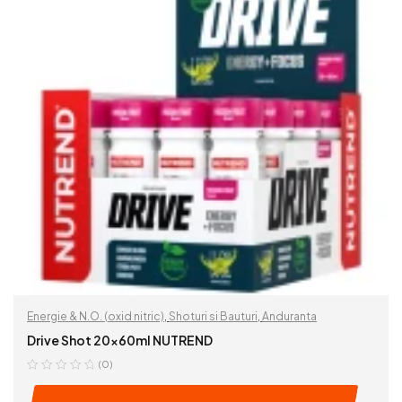
Energie & N.O. (oxid nitric)
,
Shoturi si Bauturi
,
Anduranta
Drive Shot 20x60ml NUTREND
(0)