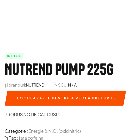
ÎN STOC
NUTREND PUMP 225g
și branduri:
NUTREND
ÎN SCU:
N / A
LOGHEAZA-TE PENTRU A VEDEA PRETURILE
PRODUS NOTIFICAT CRSPI
Categorie :
Energie & N.O. (oxid nitric)
în Tag:
fara cofeina