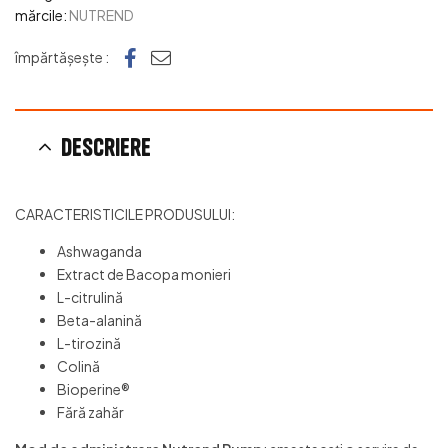
mărcile:
NUTREND
Facebook
e-mail
împărtășește :
Descriere
CARACTERISTICILE PRODUSULUI:
Ashwaganda
Extract de Bacopa monieri
L-citrulină
Beta-alanină
L-tirozină
Colină
Bioperine®
Fără zahăr