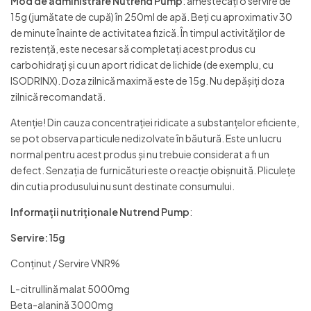
Mod de administrare Nutrend Pump
: amestecați o servire de
15g (jumătate de cupă) în 250ml de apă. Beți cu aproximativ 30
de minute înainte de activitatea fizică. În timpul activităților de
rezistență, este necesar să completați acest produs cu
carbohidrați și cu un aport ridicat de lichide (de exemplu, cu
ISODRINX). Doza zilnică maximă este de 15g. Nu depășiți doza
zilnică recomandată.
Atenție! Din cauza concentrației ridicate a substanțelor eficiente,
se pot observa particule nedizolvate în băutură. Este un lucru
normal pentru acest produs și nu trebuie considerat a fi un
defect. Senzația de furnicături este o reacție obișnuită. Pliculețe
din cutia produsului nu sunt destinate consumului.
Informații nutriționale Nutrend Pump
:
Servire: 15g
Conținut / Servire VNR%
L-citrullină malat 5000mg
Beta-alanină 3000mg