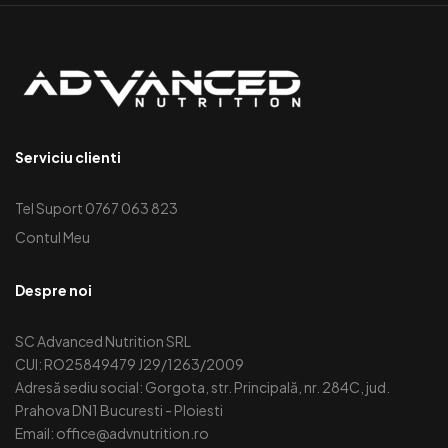
Serviciu clienti
Tel Suport 0767 063 823
Contul Meu
Despre noi
SC Advanced Nutrition SRL
CUI: RO25849479 J29/1263/2009
Adresă sediu social: Gorgota, str. Principală, nr. 284C, jud.
Prahova DN1 Bucuresti - Ploiesti
Email: office@advnutrition.ro