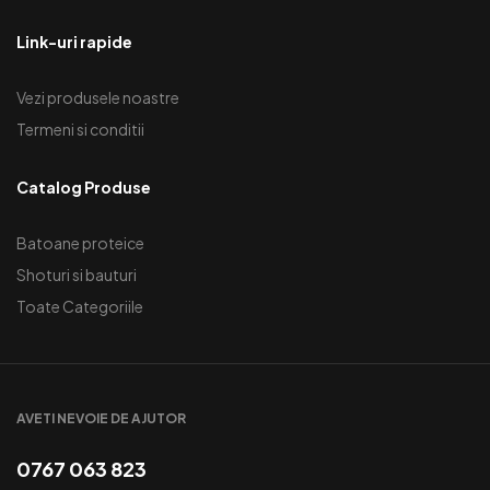
Link-uri rapide
Vezi produsele noastre
Termeni si conditii
Catalog Produse
Batoane proteice
Shoturi si bauturi
Toate Categoriile
AVETI NEVOIE DE AJUTOR
0767 063 823