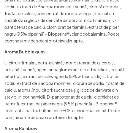
sodiu, extract de Bacopa monnieri, taurină, clorură de sodiu,
fosfat de calciu, concentrat de morcov negru, îndulcitori:
sucraloză și glicozide derivate din steviol, nicotinamidă, D-
pantotenat de calciu, clorhidrat de tiamină, extract de piper
negru (95% piperină) – Bioperine®, cianocobalamină. Poate
conține urme de soia și proteine din lapte.
Aroma Bubble gum
L-citrulină malat, beta-alanină, monostearat de glicerol, L-
tirozină, taurină, agent antiaglomerant dioxid de siliciu, colină L-
bitartrat, extract de ashwaganda (5% withanolide), citrat de
sodiu, extract de Bacopa monnieri, clorură de sodiu, fosfat de
calciu, aromă, îndulcitori: sucraloză și glicozide derivate din
steviol, nicotinamidă, D-pantotenat de calciu, clorhidrat de
tiamină, extract de piper negru (95% piperină) – Bioperine®,
colorant albastru brilliant blue FCF, cianocobalamină. Poate
conține urme de soia și proteine din lapte.
Aroma Rainbow