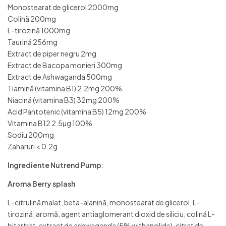
Monostearat de glicerol 2000mg
Colină 200mg
L-tirozină 1000mg
Taurină 256mg
Extract de piper negru 2mg
Extract de Bacopa monieri 300mg
Extract de Ashwaganda 500mg
Tiamină (vitamina B1) 2.2mg 200%
Niacină (vitamina B3) 32mg 200%
Acid Pantotenic (vitamina B5) 12mg 200%
Vitamina B12 2.5µg 100%
Sodiu 200mg
Zaharuri < 0.2g
Ingrediente Nutrend Pump
:
Aroma Berry splash
L-citrulină malat, beta-alanină, monostearat de glicerol, L-
tirozină, aromă, agent antiaglomerant dioxid de siliciu, colină L-
bitartrat, extract de ashwaganda (5% withanolide), citrat de