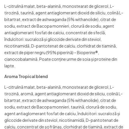
L-citrulină malat, beta-alanină, monostearat de glicerol, L-
tirozină, taurină, agent antiaglomerant dioxid de siliciu, colină L-
bitartrat, extract de ashwaganda (5% withanolide), citrat de
sodiu, extract de Bacopa monnieri, clorură de sodiu, agent
antiaglomerant fosfat de calciu, concentrat de sfeclă,
îndulcitori: sucraloză și glicozide derivate din steviol,
nicotinamidă, D-pantotenat de calciu, clorhidrat de tiamină,
extract de piper negru (95% piperină) – Bioperine®,
cianocobalamină. Poate conține urme de soia și proteine din
lapte.
Aroma Tropical blend
L-citrulină malat, beta-alanină, monostearat de glicerol, L-
tirozină, aromă, agent antiaglomerant dioxid de siliciu, colină L-
bitartrat, extract de ashwaganda (5% withanolide), citrat de
sodiu, extract de Bacopa monnieri, taurină, clorură de sodiu,
agent antiaglomerant fosfat de calciu, îndulcitori: sucraloză și
glicozide derivate din steviol, nicotinamidă, D-pantotenat de
calciu, concentrat de șofrănaș, clorhidrat de tiamină, extract de