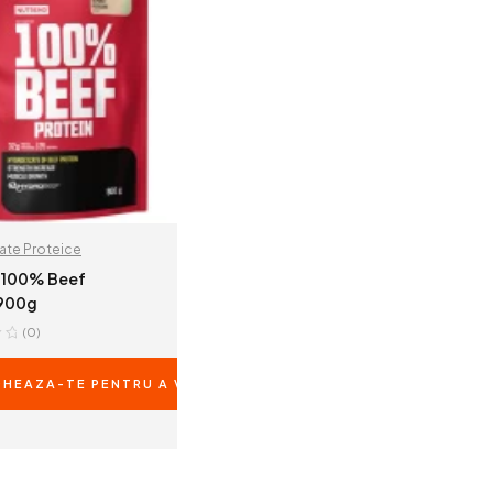
ate Proteice
 100% Beef
 900g
(0)
RILE
HEAZA-TE PENTRU A VEDEA PRETURILE
READ MORE