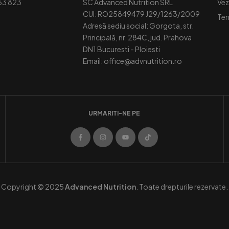
63 823
SC Advanced Nutrition SRL
Vez
CUI: RO25849479 J29/1263/2009
Ter
Adresă sediu social: Gorgota, str.
Principală, nr. 284C, jud. Prahova
DN1 Bucuresti - Ploiesti
Email: office@advnutrition.ro
URMARITI-NE PE
Copyright © 2025
Advanced Nutrition
. Toate drepturile rezervate.