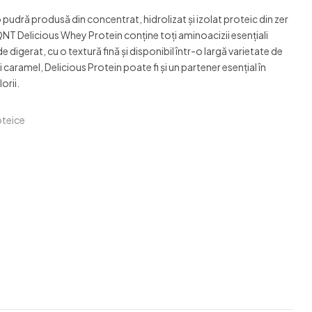
pudră produsă din concentrat, hidrolizat și izolat proteic din zer
. QNT Delicious Whey Protein conţine toţi aminoacizii esenţiali
e digerat, cu o textură fină şi disponibil într-o largă varietate de
caramel, Delicious Protein poate fi şi un partener esenţial în
orii.
teice
ook
il