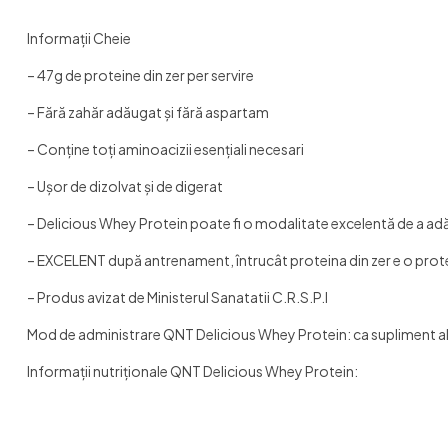
Informaţii Cheie
– 47g de proteine din zer per servire​
– Fără zahăr adăugat și fără aspartam
– Conţine toţi aminoacizii esenţiali necesari
– Uşor de dizolvat şi de digerat
– Delicious Whey Protein poate fi o modalitate excelentă de a adău
– EXCELENT după antrenament, întrucât proteina din zer e o prote
– Produs avizat de Ministerul Sanatatii C.R.S.P.I
Mod de administrare QNT Delicious Whey Protein: ca supliment a
Informații nutriționale QNT Delicious Whey Protein: