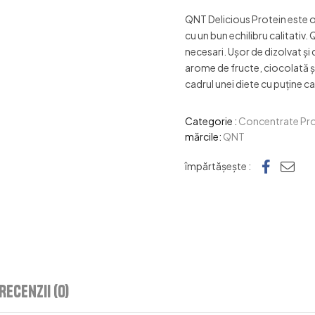
QNT Delicious Protein este o 
cu un bun echilibru calitativ
necesari. Uşor de dizolvat şi d
arome de fructe, ciocolată şi 
cadrul unei diete cu puţine cal
Categorie :
Concentrate Pro
mărcile:
QNT
Faceb
e-ma
împărtășește :
Recenzii (0)