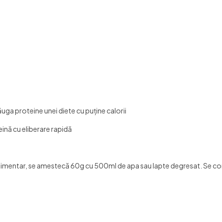
ga proteine unei diete cu puţine calorii
ină cu eliberare rapidă
limentar, se amestecă 60g cu 500ml de apa sau lapte degresat. Se c