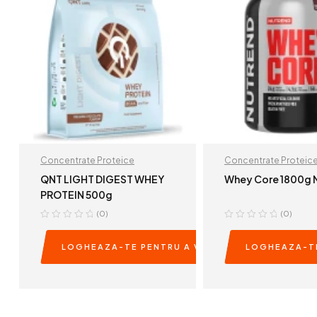
Concentrate Proteice
Concentrate Proteic
QNT LIGHT DIGEST WHEY
Whey Core 1800g 
PROTEIN 500g
(0)
(0)
LOGHEAZA-TE PENTRU A VEDEA PRETURILE
LOGHEAZA-TE
READ MORE
READ MOR