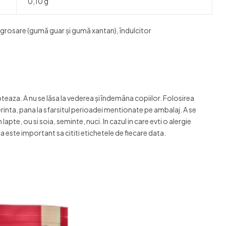
0,10 g
îngrosare (gumă guar și gumă xantan), îndulcitor
aza. A nu se lăsa la vederea şi îndemâna copiilor. Folosirea
rinta, pana la sfarsitul perioadei mentionate pe ambalaj. A se
e, ou si soia, seminte, nuci. In cazul in care evti o alergie
ca este important sa cititi etichetele de fiecare data.