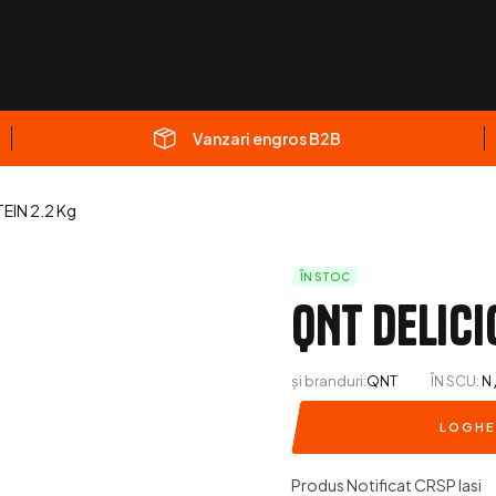
Vanzari engros B2B
IN 2.2 Kg
ÎN STOC
QNT DELICI
și branduri:
QNT
ÎN SCU:
N 
LOGHE
Produs Notificat CRSP Iasi