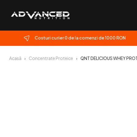
Costuri curier 0 de la comenzi de 1000 RON
Acasă
Concentrate Proteice
QNT DELICIOUS WHEY PROTE