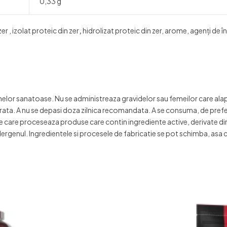
0,33 g
 , izolat proteic din zer
,
hidrolizat proteic din zer, arome, agenți de 
or sanatoase. Nu se administreaza gravidelor sau femeilor care alapte
brata. A nu se depasi doza zilnica recomandata. A se consuma, de prefe
are proceseaza produse care contin ingrediente active, derivate din lapt
 alergenul. Ingredientele si procesele de fabricatie se pot schimba, asa 