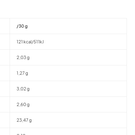
/30 g
121 kcal/511kJ
2,03 g
1,27 g
3,02 g
2,60 g
23,47 g