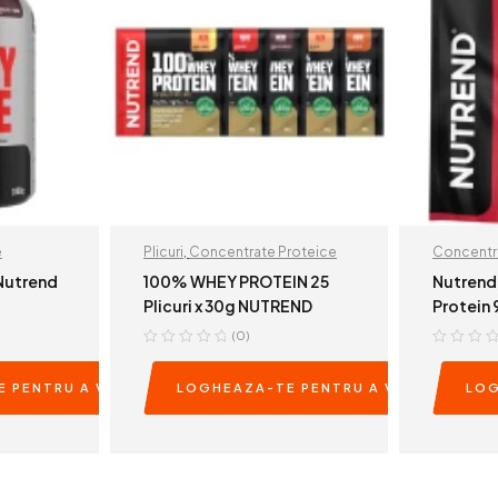
e
Plicuri
,
Concentrate Proteice
Concentr
Nutrend
100% WHEY PROTEIN 25
Nutrend
Plicuri x 30g NUTREND
Protein
(0)
 PENTRU A VEDEA PRETURILE
LOGHEAZA-TE PENTRU A VEDEA PRETU
LOG
E
READ MORE