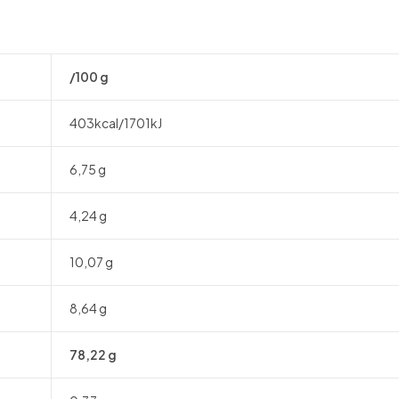
/100 g
403kcal/1701kJ
6,75 g
4,24 g
10,07 g
8,64 g
78,22 g