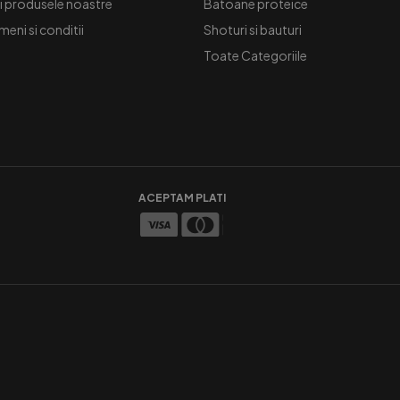
i produsele noastre
Batoane proteice
meni si conditii
Shoturi si bauturi
Toate Categoriile
ACEPTAM PLATI