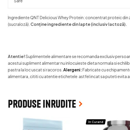
Sare
Ingrediente QNT Delicious Whey Protein: concentrat proteic din zer
(sucraloză).
Conține ingrediente din lapte (inclusiv lactoză).
Atentie!
Suplimentele alimentare se recomanda exclusiv persoanel
acestui supliment alimentar nu inlocuieste dieta normala si echili
pastra la loc uscat si racoros.
Alergeni:
Fabricate cu echipamente c
alimentara, cititi cu atentie etichetele astfel incat sa puteti evita
Produse inrudite
In Curand