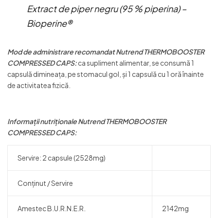
Extract de piper negru (95 % piperina) –
Bioperine®
Mod de administrare recomandat Nutrend THERMOBOOSTER
COMPRESSED CAPS:
ca supliment alimentar, se consumă 1
capsulă dimineața, pe stomacul gol, și 1 capsulă cu 1 oră înainte
de activitatea fizică.
Informații nutriționale
Nutrend THERMOBOOSTER
COMPRESSED CAPS:
Servire: 2 capsule (2528mg)
Conținut / Servire
Amestec B.U.R.N.E.R.
2142mg