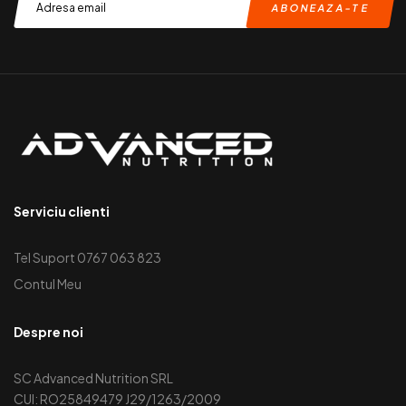
Serviciu clienti
Tel Suport 0767 063 823
Contul Meu
Despre noi
SC Advanced Nutrition SRL
CUI: RO25849479 J29/1263/2009