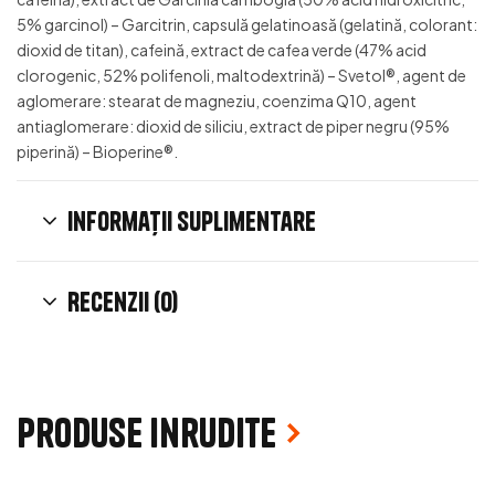
5% garcinol) – Garcitrin, capsulă gelatinoasă (gelatină, colorant:
dioxid de titan), cafeină, extract de cafea verde (47% acid
clorogenic, 52% polifenoli, maltodextrină) – Svetol®, agent de
aglomerare: stearat de magneziu, coenzima Q10, agent
antiaglomerare: dioxid de siliciu, extract de piper negru (95%
piperină) – Bioperine®.
Informații suplimentare
Recenzii (0)
Produse inrudite