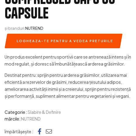
capsule
și branduri:
NUTREND
LOGHEAZA-TE PENTRU A VEDEA PRETURILE
Un produs excelent pentru sportivii care se antrenează intens și în
mod regulat, și doresc să îmbunătățească arderea grăsimilor.
Destinat pentru: sprijin pentru arderea grăsimilor, utilizarea mai
eficientă a rezervelor de grăsimi, reducerea țesutului adipos,
ameliorarea activității inimii și a creierului, sprijin pentru rezistență
și performanță, supliment alimentar pentru vegetarieni și vegani.
Categorie :
Slabire & Definire
mărcile:
NUTREND
Facebook
e-mail
împărtășește :