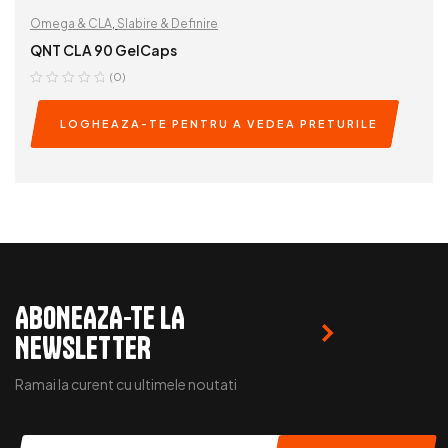
Omega & CLA
,
Slabire & Definire
QNT CLA 90 GelCaps
(0)
LOGHEAZA-TE PENTRU A VEDEA PRETURILE
READ MORE
ABONEAZA-TE LA
NEWSLETTER
Ramai la curent cu ultimele noutati