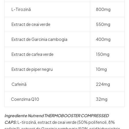
L-Tirozină
800mg
Extract de ceai verde
550mg
Extract de Garcinia cambogia
400mg
Extract de cafea verde
150mg
Extract de piper negru
10mg
Cafeină
224mg
Coenzima Q10
32mg
Ingrediente
Nutrend THERMOBOOSTER COMPRESSED
CAPS:
L-tirozină, extract de ceai verde (50% polifenoli, 8%
cafeină), extract de Garcinia cambogia (50% acid hidroxicitric,