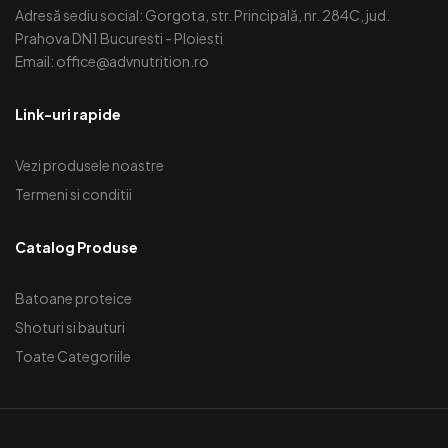
Adresă sediu social: Gorgota, str. Principală, nr. 284C, jud.
Prahova DN1 Bucuresti - Ploiesti
Email: office@advnutrition.ro
Link-uri rapide
Vezi produsele noastre
Termeni si conditii
Catalog Produse
Batoane proteice
Shoturi si bauturi
Toate Categoriile