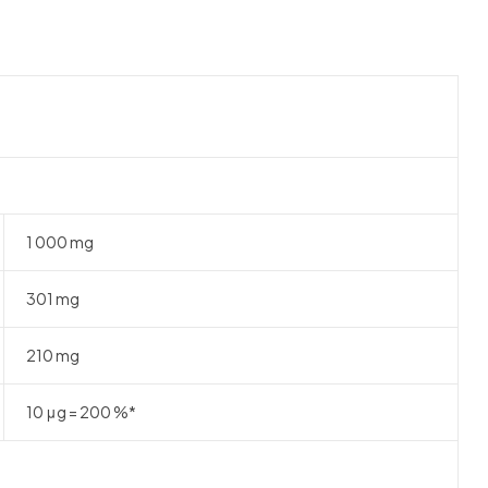
1 000 mg
301 mg
210 mg
10 μg = 200 %*