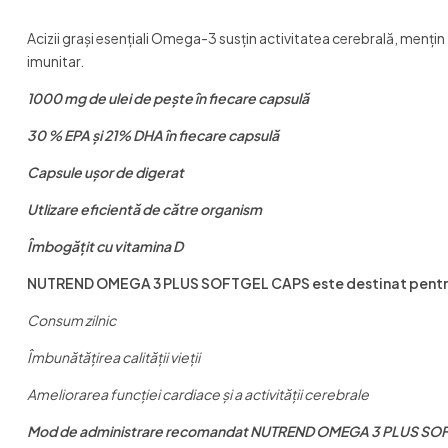
Acizii grași esențiali Omega-3 susțin activitatea cerebrală, mențin
imunitar.
1000 mg de ulei de pește în fiecare capsulă
30 % EPA și 21% DHA în fiecare capsulă
Capsule ușor de digerat
Utlizare eficientă de către organism
Îmbogăţit cu vitamina D
NUTREND OMEGA 3 PLUS SOFTGEL CAPS este destinat pentr
Consum zilnic
Îmbunătățirea calității vieții
Ameliorarea funcției cardiace și a activității cerebrale
Mod de administrare recomandat NUTREND OMEGA 3 PLUS SO