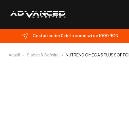
Costuri curier 0 de la comenzi de 1000 RON
Acasă
Slabire & Definire
NUTREND OMEGA 3 PLUS SOFTGEL