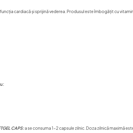
 funcția cardiacă și sprijină vederea. Produsul este îmbogățit cu vitam
u:
FTGEL CAPS:
a se consuma 1-2 capsule zilnic. Doza zilnică maximă este 