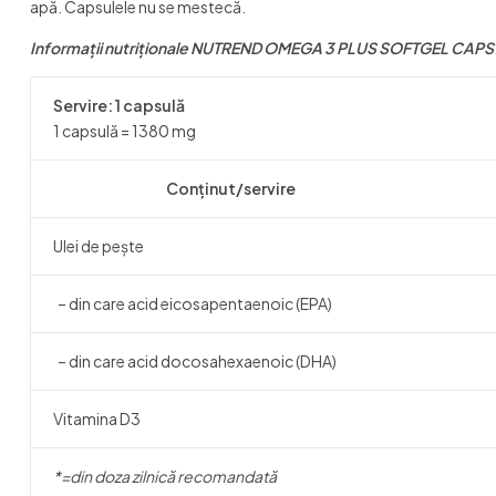
apă. Capsulele nu se mestecă.
Informații nutriționale NUTREND OMEGA 3 PLUS SOFTGEL CAPS
Servire: 1 capsulă
1 capsulă = 1380 mg
Conținut/servire
Ulei de pește
– din care acid eicosapentaenoic (EPA)
– din care acid docosahexaenoic (DHA)
Vitamina D3
*=din doza zilnică recomandată