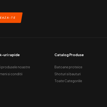
k-uri rapide
Catalog Produse
i produsele noastre
Batoane proteice
meni si conditii
Shoturi si bauturi
Toate Categoriile