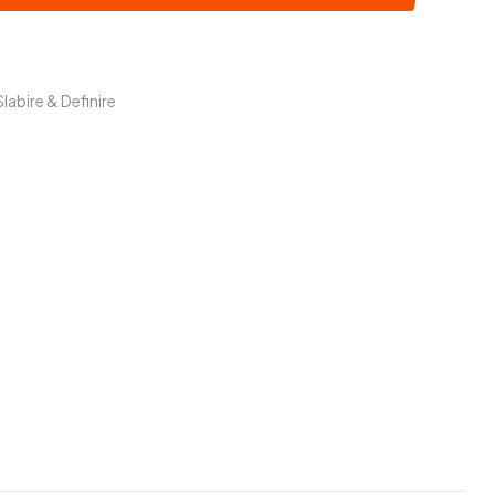
Slabire & Definire
ook
il