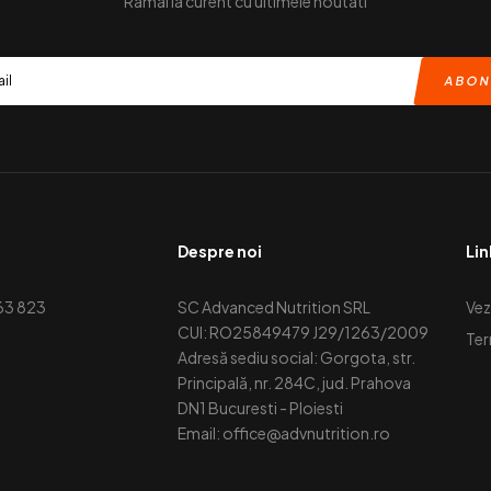
Ramai la curent cu ultimele noutati
Despre noi
Lin
63 823
SC Advanced Nutrition SRL
Vez
CUI: RO25849479 J29/1263/2009
Ter
Adresă sediu social: Gorgota, str.
Principală, nr. 284C, jud. Prahova
DN1 Bucuresti - Ploiesti
Email: office@advnutrition.ro