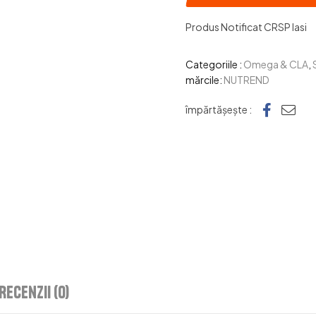
Produs Notificat CRSP Iasi
Categoriile :
Omega & CLA
,
mărcile:
NUTREND
Faceb
e-ma
împărtășește :
Recenzii (0)