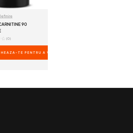
Definire
CARNITINE 90
E
(0)
RILE
HEAZA-TE PENTRU A VEDEA PRETURILE
READ MORE