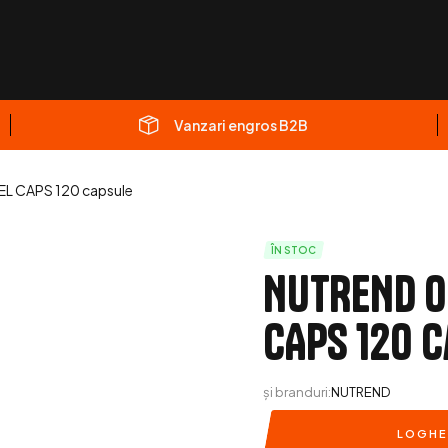
Vanzari engros B2B
 CAPS 120 capsule
ÎN STOC
NUTREND O
CAPS 120 
și branduri:
NUTREND
LOGHE