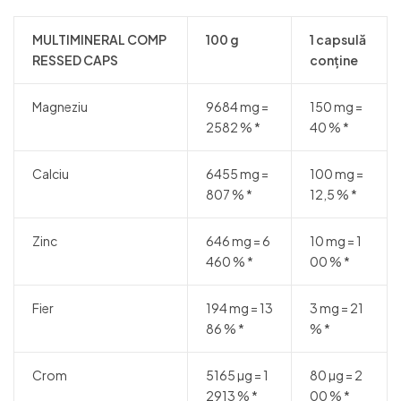
MULTIMINERAL COMP
100 g
1 capsulă
RESSED CAPS
conține
Magneziu
9684 mg =
150 mg =
2582 % *
40 % *
Calciu
6455 mg =
100 mg =
807 % *
12,5 % *
Zinc
646 mg = 6
10 mg = 1
460 % *
00 % *
Fier
194 mg = 13
3 mg = 21
86 % *
% *
Crom
5165 µg = 1
80 µg = 2
2913 % *
00 % *