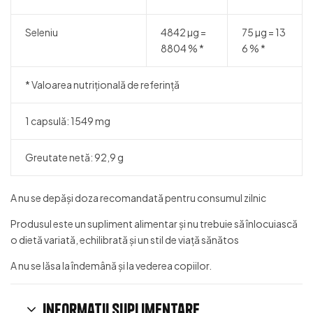
Seleniu
4842 µg =
75 µg = 13
8804 % *
6 % *
* Valoarea nutrițională de referință
1 capsulă: 1549 mg
Greutate netă: 92,9 g
A nu se depăși doza recomandată pentru consumul zilnic
Produsul este un supliment alimentar și nu trebuie să înlocuiască
o dietă variată, echilibrată și un stil de viață sănătos
A nu se lăsa la îndemână și la vederea copiilor.
Informații suplimentare