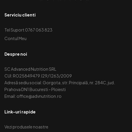
Serviciu clienti
Tel Suport 0767 063 823
Contul Meu
Despre noi
SC Advanced Nutrition SRL
CUI: RO25849479 J29/1263/2009
Adresă sediu social: Gorgota, str. Principală, nr. 284C, jud.
Prahova DN1 Bucuresti - Ploiesti
Email: office@advnutrition.ro
Link-uri rapide
Vezi produsele noastre