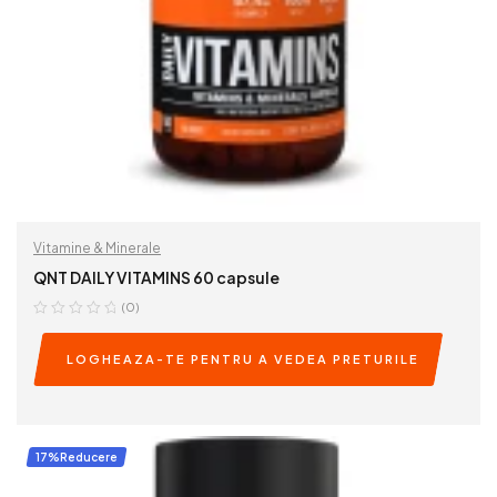
Vitamine & Minerale
QNT DAILY VITAMINS 60 capsule
(0)
LOGHEAZA-TE PENTRU A VEDEA PRETURILE
READ MORE
17%Reducere