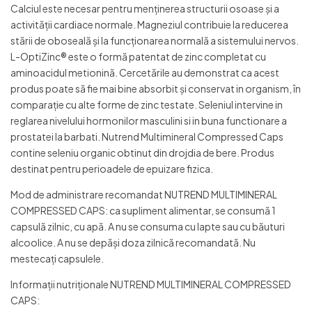
Calciul este necesar pentru menținerea structurii osoase și a
activității cardiace normale. Magneziul contribuie la reducerea
stării de oboseală și la funcționarea normală a sistemului nervos.
L-OptiZinc® este o formă patentat de zinc completat cu
aminoacidul metionină. Cercetările au demonstrat ca acest
produs poate să fie mai bine absorbit și conservat in organism, în
comparație cu alte forme de zinc testate. Seleniul intervine in
reglarea nivelului hormonilor masculini si in buna functionare a
prostatei la barbati. Nutrend Multimineral Compressed Caps
contine seleniu organic obtinut din drojdia de bere. Produs
destinat pentru perioadele de epuizare fizica.
Mod de administrare recomandat NUTREND MULTIMINERAL
COMPRESSED CAPS: ca supliment alimentar, se consumă 1
capsulă zilnic, cu apă. A nu se consuma cu lapte sau cu băuturi
alcoolice. A nu se depăși doza zilnică recomandată. Nu
mestecați capsulele.
Informații nutriționale NUTREND MULTIMINERAL COMPRESSED
CAPS: