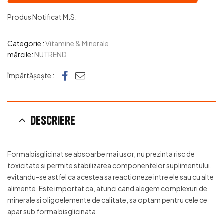
Produs Notificat M.S.
Categorie :
Vitamine & Minerale
mărcile:
NUTREND
Facebook
e-mail
împărtășește :
Descriere
Forma bisglicinat se absoarbe mai usor, nu prezinta risc de
toxicitate si permite stabilizarea componentelor suplimentului,
evitandu-se astfel ca acestea sa reactioneze intre ele sau cu alte
alimente. Este importat ca, atunci cand alegem complexuri de
minerale si oligoelemente de calitate, sa optam pentru cele ce
apar sub forma bisglicinata.