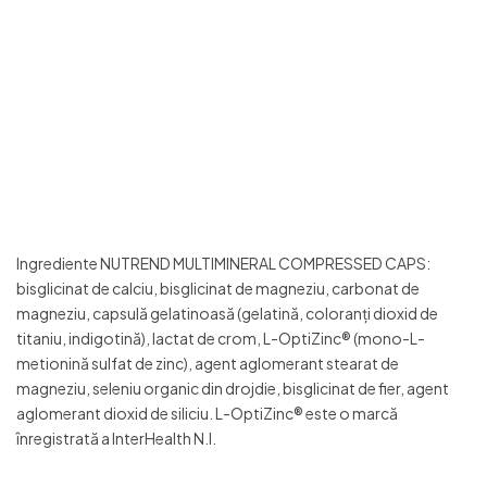
Ingrediente NUTREND MULTIMINERAL COMPRESSED CAPS:
bisglicinat de calciu, bisglicinat de magneziu, carbonat de
magneziu, capsulă gelatinoasă (gelatină, coloranți dioxid de
titaniu, indigotină), lactat de crom, L-OptiZinc® (mono-L-
metionină sulfat de zinc), agent aglomerant stearat de
magneziu, seleniu organic din drojdie, bisglicinat de fier, agent
aglomerant dioxid de siliciu. L-OptiZinc® este o marcă
înregistrată a InterHealth N.I.