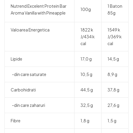
Nutrend Excelent Protein Bar
1 Baton
100g
Aroma Vanilla with Pineapple
85g
Valoarea Energetica
1822 k
1549 k
J/434 k
J/369 k
cal
cal
Lipide
17,0 g
14,5 g
-din care saturate
10,5 g
8,9 g
Carbohidrati
44,5 g
37,8 g
-din care zaharuri
32,5 g
27,6 g
Fibre
1,8 g
1,5 g