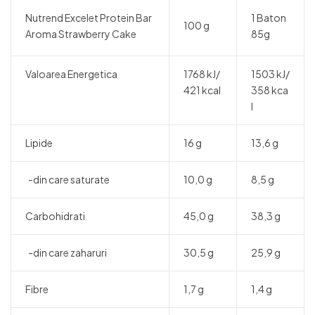
Nutrend Excelet Protein Bar
1 Baton
100 g
Aroma Strawberry Cake
85g
Valoarea Energetica
1768 kJ/
1503 kJ/
421 kcal
358 kca
l
Lipide
16 g
13,6 g
-din care saturate
10,0 g
8,5 g
Carbohidrati
45,0 g
38,3 g
-din care zaharuri
30,5 g
25,9 g
Fibre
1,7 g
1,4 g