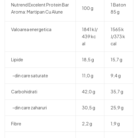
Nutrend Excelent Protein Bar
1 Baton
100 g
Aroma: Martipan Cu Alune
85 g
Valoarea energetica
1841 kJ/
1565 k
439 kc
J/373 k
al
cal
Lipide
18,5 g
15,7 g
-din care saturate
11,0 g
9,4 g
Carbohidrati
42,0 g
35,7 g
-din care zaharuri
30,5 g
25,9 g
Fibre
2,2 g
1,9 g