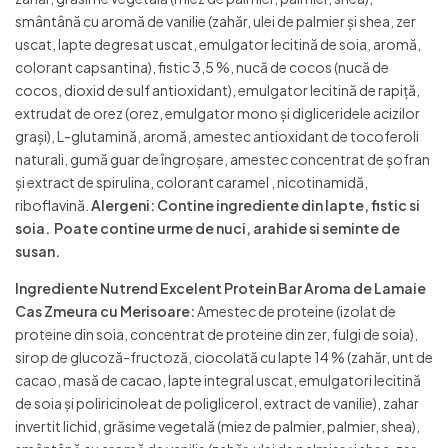
smântână cu aromă de vanilie (zahăr, ulei de palmier și shea, zer
uscat, lapte degresat uscat, emulgator lecitină de soia, aromă,
colorant capsantina), fistic 3,5 %, nucă de cocos (nucă de
cocos, dioxid de sulf antioxidant), emulgator lecitină de rapiță,
extrudat de orez (orez, emulgator mono şi digliceridele acizilor
grași), L-glutamină, aromă, amestec antioxidant de tocoferoli
naturali, gumă guar de îngroșare, amestec concentrat de șofran
și extract de spirulina, colorant caramel , nicotinamidă,
riboflavină.
Alergeni: Contine ingrediente din lapte, fistic si
soia. Poate contine urme de nuci, arahide si seminte de
susan.
Ingrediente Nutrend Excelent Protein Bar Aroma de Lamaie
Cas Zmeura cu Merisoare:
Amestec de proteine (izolat de
proteine din soia, concentrat de proteine din zer, fulgi de soia),
sirop de glucoză-fructoză, ciocolată cu lapte 14 % (zahăr, unt de
cacao, masă de cacao, lapte integral uscat, emulgatori lecitină
de soia și poliricinoleat de poliglicerol, extract de vanilie), zahar
invertit lichid, grăsime vegetală (miez de palmier, palmier, shea),