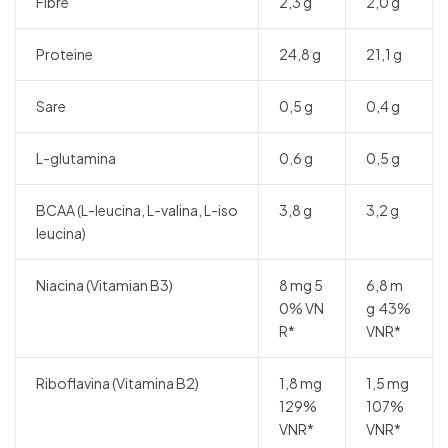
Fibre
2,3 g
2,0 g
Proteine
24,8 g
21,1 g
Sare
0,5 g
0,4 g
L-glutamina
0,6 g
0,5 g
BCAA (L-leucina, L-valina, L-iso
3,8 g
3,2 g
leucina)
Niacina (Vitamian B3)
8 mg 5
6,8 m
0% VN
g 43%
R*
VNR*
Riboflavina (Vitamina B2)
1,8 mg
1,5 mg
129%
107%
VNR*
VNR*