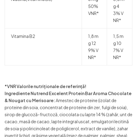
50%
g 4
VNR*
3% V
NR*
Vitamina B2
1,8 m
1,5 m
g 12
g 10
9% V
7% V
NR*
NR*
*VNR Valorile nutriționale de referință!
Ingrediente Nutrend Excelent Protein Bar Aroma Chocolate
& Nougat cu Merisoare:
Amestec de proteine ​​(izolat de
proteine ​​din soia, concentrat de proteine ​​din zer, fulgi de soia),
sirop de glucoză-fructoză, ciocolata cu lapte 14 % (zahăr, unt de
cacao, masă de cacao, lapte integral uscat, emulgatori lecitină
de soia și poliricinoleat de poliglicerol, extract de vanilie), zahar
invertit lichid, grăsime vegetală (miez de palmier, palmier, shea),