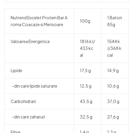
Nutrend Excelet Protein Bar A
1 Baton
100g
roma Coacaze si Merisoare
85g
Valoarea Energetica
1816 kJ/
1544 k
433 kc
J/368 k
al
cal
Lipide
17,5 g
14,9 g
-din care lipide saturate
12,5 g
10,6 g
Carbohidrati
43,5 g
37,0 g
-din care zaharuri
32,5 g
27,6 g
Fibre
1,4 g
1,2 g