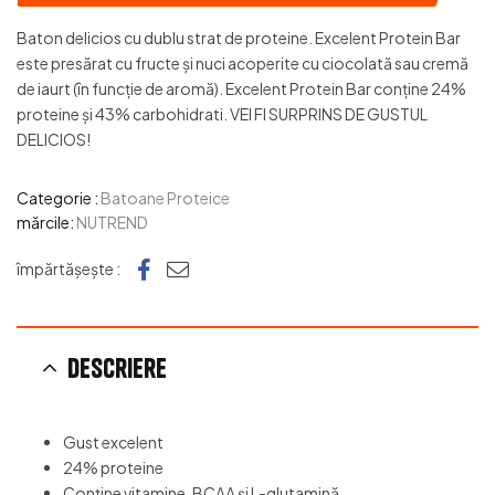
Baton delicios cu dublu strat de proteine. Excelent Protein Bar
este presărat cu fructe și nuci acoperite cu ciocolată sau cremă
de iaurt (în funcție de aromă). Excelent Protein Bar conține 24%
proteine și 43% carbohidrati. VEI FI SURPRINS DE GUSTUL
DELICIOS!
Categorie :
Batoane Proteice
mărcile:
NUTREND
Facebook
e-mail
împărtășește :
Descriere
Gust excelent
24% proteine
Conține vitamine, BCAA și L-glutamină