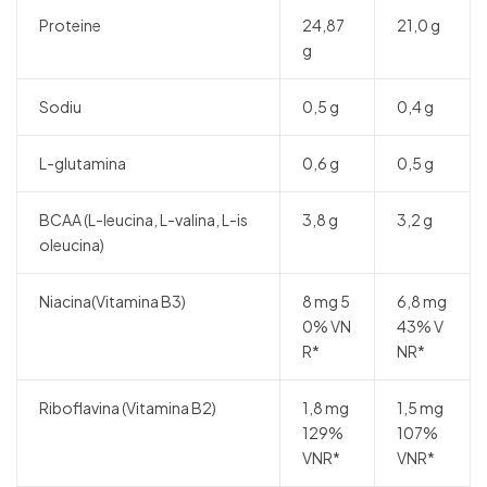
Proteine
24,87
21,0 g
g
Sodiu
0,5 g
0,4 g
L-glutamina
0,6 g
0,5 g
BCAA (L-leucina, L-valina, L-is
3,8 g
3,2 g
oleucina)
Niacina(Vitamina B3)
8 mg 5
6,8 mg
0% VN
43% V
R*
NR*
Riboflavina (Vitamina B2)
1,8 mg
1,5 mg
129%
107%
VNR*
VNR*