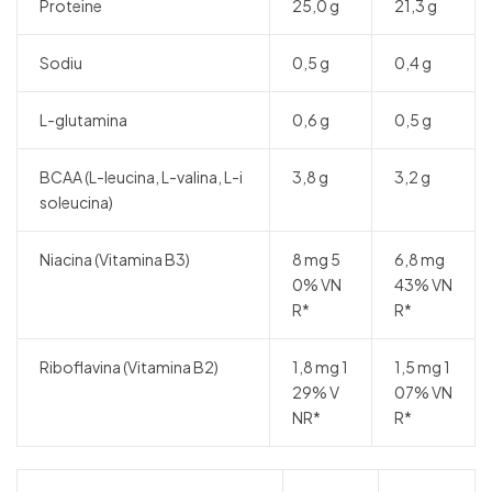
Proteine
25,0 g
21,3 g
Sodiu
0,5 g
0,4 g
L-glutamina
0,6 g
0,5 g
BCAA (L-leucina, L-valina, L-i
3,8 g
3,2 g
soleucina)
Niacina (Vitamina B3)
8 mg 5
6,8 mg
0% VN
43% VN
R*
R*
Riboflavina (Vitamina B2)
1,8 mg 1
1,5 mg 1
29% V
07% VN
NR*
R*