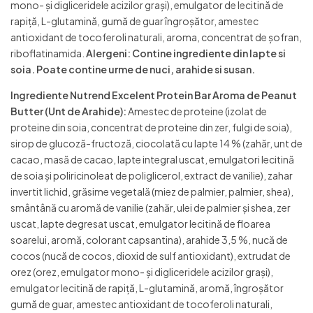
mono- şi digliceridele acizilor grași), emulgator de lecitină de
rapiță, L-glutamină, gumă de guar îngroșător, amestec
antioxidant de tocoferoli naturali, aroma, concentrat de șofran,
riboflatinamida.
Alergeni: Contine ingrediente din lapte si
soia. Poate contine urme de nuci, arahide si susan.
Ingrediente Nutrend Excelent Protein Bar Aroma de Peanut
Butter (Unt de Arahide):
Amestec de proteine (izolat de
proteine din soia, concentrat de proteine din zer, fulgi de soia),
sirop de glucoză-fructoză, ciocolată cu lapte 14 % (zahăr, unt de
cacao, masă de cacao, lapte integral uscat, emulgatori lecitină
de soia și poliricinoleat de poliglicerol, extract de vanilie), zahar
invertit lichid, grăsime vegetală (miez de palmier, palmier, shea),
smântână cu aromă de vanilie (zahăr, ulei de palmier și shea, zer
uscat, lapte degresat uscat, emulgator lecitină de floarea
soarelui, aromă, colorant capsantina), arahide 3,5 %, nucă de
cocos (nucă de cocos, dioxid de sulf antioxidant), extrudat de
orez (orez, emulgator mono- şi digliceridele acizilor grași),
emulgator lecitină de rapiță, L-glutamină, aromă, îngroșător
gumă de guar, amestec antioxidant de tocoferoli naturali,