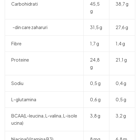
Carbohidrati
45,5
38,7 g
g
-din care zaharuri
31,5 g
27,6 g
Fibre
1,7 g
1,4 g
Proteine
24,8
21,1 g
g
Sodiu
0,5 g
0,4 g
L-glutamina
0,6 g
0,5 g
BCAA(L-leucina, L-valina, L-isole
3,8 g
3,2 g
ucina)
Niacina(Vitamina B3)
8 mg
6,8 m