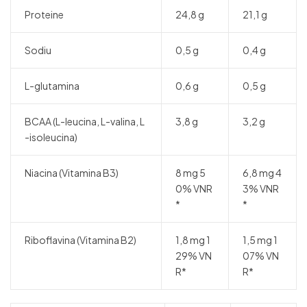
Proteine
24,8 g
21,1 g
Sodiu
0,5 g
0,4 g
L-glutamina
0,6 g
0,5 g
BCAA (L-leucina, L-valina, L
3,8 g
3,2 g
-isoleucina)
Niacina (Vitamina B3)
8 mg 5
6,8 mg 4
0% VNR
3% VNR
*
*
Riboflavina (Vitamina B2)
1,8 mg 1
1,5 mg 1
29% VN
07% VN
R*
R*