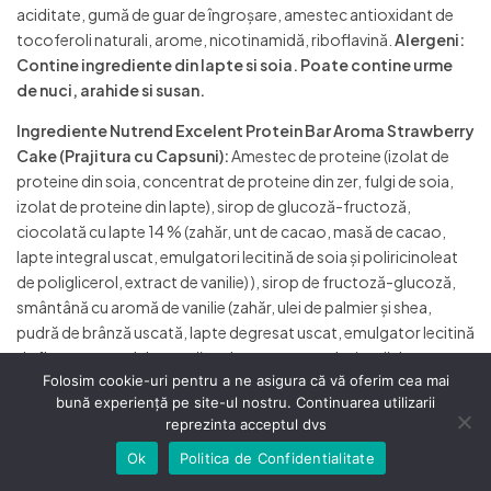
aciditate, gumă de guar de îngroșare, amestec antioxidant de
tocoferoli naturali, arome, nicotinamidă, riboflavină.
Alergeni:
Contine ingrediente din lapte si soia. Poate contine urme
de nuci, arahide si susan.
Ingrediente Nutrend Excelent Protein Bar Aroma Strawberry
Cake (Prajitura cu Capsuni):
Amestec de proteine (izolat de
proteine din soia, concentrat de proteine din zer, fulgi de soia,
izolat de proteine din lapte), sirop de glucoză-fructoză,
ciocolată cu lapte 14 % (zahăr, unt de cacao, masă de cacao,
lapte integral uscat, emulgatori lecitină de soia și poliricinoleat
de poliglicerol, extract de vanilie) ), sirop de fructoză-glucoză,
smântână cu aromă de vanilie (zahăr, ulei de palmier și shea,
pudră de brânză uscată, lapte degresat uscat, emulgator lecitină
de floarea soarelui, aromă, colorant capsantina), grăsime
Folosim cookie-uri pentru a ne asigura că vă oferim cea mai
vegetală (miez de palmier, palmier, shea), umectant glicerină,
bună experiență pe site-ul nostru. Continuarea utilizarii
nucă de cocos (nucă de cocos, dioxid de sulf antioxidant),
reprezinta acceptul dvs
extrudat de orez (orez, inulină), căpșuni liofilizate 1,5 %,
emulgator lecitină de rapiță, L-glutamină, arome, acid citric
Ok
Politica de Confidentialitate
căutarea
Shop
Account
Wishlist
regulator de aciditate, concentrat de sfeclă roșie, mix de