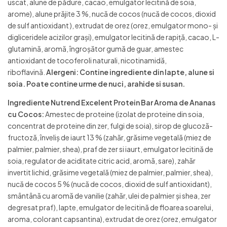
uscat, alune de pădure, cacao, emulgator lecitină de soia,
arome), alune prăjite 3 %, nucă de cocos (nucă de cocos, dioxid
de sulf antioxidant ), extrudat de orez (orez, emulgator mono- şi
digliceridele acizilor grași), emulgator lecitină de rapiță, cacao, L-
glutamină, aromă, îngroșător gumă de guar, amestec
antioxidant de tocoferoli naturali, nicotinamidă,
riboflavină.
Alergeni: Contine ingrediente din lapte, alune si
soia. Poate contine urme de nuci, arahide si susan.
Ingrediente Nutrend Excelent Protein Bar Aroma de Ananas
cu Cocos:
Amestec de proteine (izolat de proteine din soia,
concentrat de proteine din zer, fulgi de soia), sirop de glucoză-
fructoză, înveliș de iaurt 13 % (zahăr, grăsime vegetală (miez de
palmier, palmier, shea), praf de zer si iaurt, emulgator lecitină de
soia, regulator de aciditate citric acid, aromă, sare), zahăr
invertit lichid, grăsime vegetală (miez de palmier, palmier, shea),
nucă de cocos 5 % (nucă de cocos, dioxid de sulf antioxidant),
smântână cu aromă de vanilie (zahăr, ulei de palmier și shea, zer
degresat praf), lapte, emulgator de lecitină de floarea soarelui,
aroma, colorant capsantina), extrudat de orez (orez, emulgator