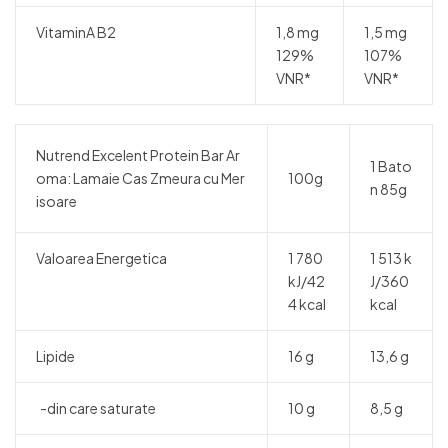
VitaminA B2
1,8 mg
1,5 mg
129%
107%
VNR*
VNR*
Nutrend Excelent Protein Bar Ar
1 Bato
oma: Lamaie Cas Zmeura cu Mer
100g
n 85g
isoare
Valoarea Energetica
1 780
1 513 k
kJ/42
J/360
4 kcal
kcal
Lipide
16 g
13,6 g
-din care saturate
10 g
8,5 g