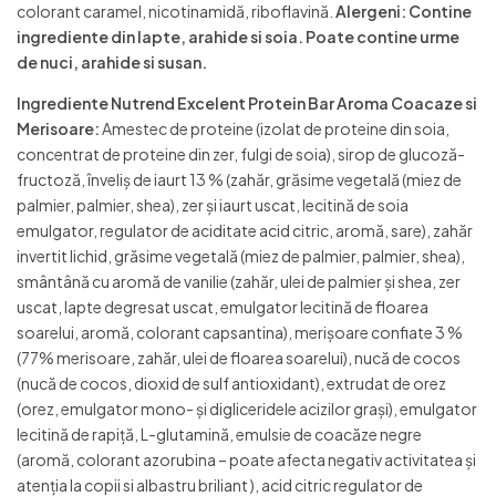
colorant caramel, nicotinamidă, riboflavină.
Alergeni: Contine
ingrediente din lapte, arahide si soia. Poate contine urme
de nuci, arahide si susan.
Ingrediente Nutrend Excelent Protein Bar Aroma Coacaze si
Merisoare:
Amestec de proteine (izolat de proteine din soia,
concentrat de proteine din zer, fulgi de soia), sirop de glucoză-
fructoză, înveliș de iaurt 13 % (zahăr, grăsime vegetală (miez de
palmier, palmier, shea), zer și iaurt uscat, lecitină de soia
emulgator, regulator de aciditate acid citric, aromă, sare), zahăr
invertit lichid, grăsime vegetală (miez de palmier, palmier, shea),
smântână cu aromă de vanilie (zahăr, ulei de palmier și shea, zer
uscat, lapte degresat uscat, emulgator lecitină de floarea
soarelui, aromă, colorant capsantina), merișoare confiate 3 %
(77% merisoare, zahăr, ulei de floarea soarelui), nucă de cocos
(nucă de cocos, dioxid de sulf antioxidant), extrudat de orez
(orez, emulgator mono- şi digliceridele acizilor grași), emulgator
lecitină de rapiță, L-glutamină, emulsie de coacăze negre
(aromă, colorant azorubina – poate afecta negativ activitatea și
atenția la copii si albastru briliant ), acid citric regulator de