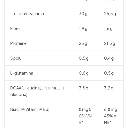
-din care zaharuri
30 g
25,5 g
Fibre
1,9 g
1,6 g
Proteine
25 g
21,3 g
Sodiu
0,5 g
0,4 g
L-glutamina
0,6 g
0,5 g
BCAA(L-leucina, L-valina, L-is
3,8 g
3,2 g
oleucina)
NiacinA(VitaminA B3)
8 mg 5
6,8 mg
0% VN
43% V
R*
NR*