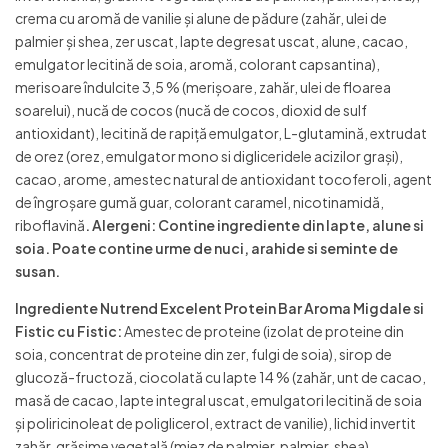
crema cu aromă de vanilie și alune de pădure (zahăr, ulei de
palmier și shea, zer uscat, lapte degresat uscat, alune, cacao,
emulgator lecitină de soia, aromă, colorant capsantina),
merisoare îndulcite 3,5 % (merișoare, zahăr, ulei de floarea
soarelui), nucă de cocos (nucă de cocos, dioxid de sulf
antioxidant), lecitină de rapiță emulgator, L-glutamină, extrudat
de orez (orez, emulgator mono si digliceridele acizilor graşi),
cacao, arome, amestec natural de antioxidant tocoferoli, agent
de îngroșare gumă guar, colorant caramel, nicotinamidă,
riboflavină
. Alergeni: Contine ingrediente din lapte, alune si
soia. Poate contine urme de nuci, arahide si seminte de
susan.
Ingrediente Nutrend Excelent Protein Bar Aroma Migdale si
Fistic cu Fistic:
Amestec de proteine (izolat de proteine din
soia, concentrat de proteine din zer, fulgi de soia), sirop de
glucoză-fructoză, ciocolată cu lapte 14 % (zahăr, unt de cacao,
masă de cacao, lapte integral uscat, emulgatori lecitină de soia
și poliricinoleat de poliglicerol, extract de vanilie), lichid invertit
zahăr, grăsime vegetală (miez de palmier, palmier, shea),