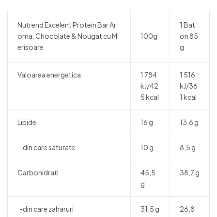
Nutrend Excelent Protein Bar Ar
1 Bat
oma: Chocolate & Nougat cu M
100g
on 85
erisoare
g
Valoarea energetica
1 784
1 516
kJ/42
kJ/36
5 kcal
1 kcal
Lipide
16 g
13,6 g
-din care saturate
10 g
8,5 g
Carbohidrati
45,5
38,7 g
g
-din care zaharuri
31,5 g
26,8