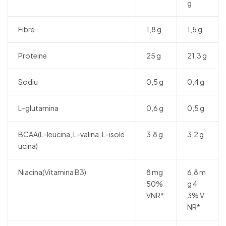
g
Fibre
1,8 g
1,5 g
Proteine
25 g
21,3 g
Sodiu
0,5 g
0,4 g
L-glutamina
0,6 g
0,5 g
BCAA(L-leucina, L-valina, L-isole
3,8 g
3,2 g
ucina)
Niacina(Vitamina B3)
8 mg
6,8 m
50%
g 4
VNR*
3% V
NR*