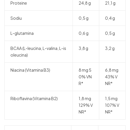
Proteine
24,8 g
21,1 g
Sodiu
0,5 g
0,4 g
L-glutamina
0,6 g
0,5 g
BCAA (L-leucina, L-valina, L-is
3,8 g
3,2 g
oleucina)
Niacina (Vitamina B3)
8 mg 5
6,8 mg
0% VN
43% V
R*
NR*
Riboflavina (Vitamina B2)
1,8 mg
1,5 mg
129% V
107% V
NR*
NR*