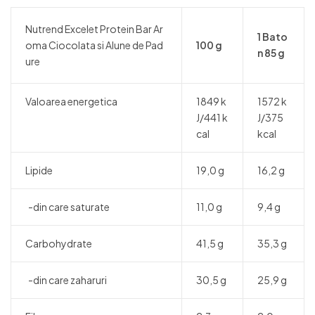
Nutrend Excelet Protein Bar Ar
1 Bato
oma Ciocolata si Alune de Pad
100 g
n 85 g
ure
Valoarea energetica
1849 k
1572 k
J/441 k
J/375
cal
kcal
Lipide
19,0 g
16,2 g
-din care saturate
11,0 g
9,4 g
Carbohydrate
41,5 g
35,3 g
-din care zaharuri
30,5 g
25,9 g