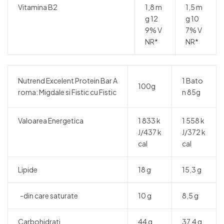
Vitamina B2
1,8 m
1,5 m
g 12
g 10
9% V
7% V
NR*
NR*
Nutrend Excelent Protein Bar A
1 Bato
100g
roma: Migdale si Fistic cu Fistic
n 85g
Valoarea Energetica
1 833 k
1 558 k
J/437 k
J/372 k
cal
cal
Lipide
18 g
15,3 g
-din care saturate
10 g
8,5 g
Carbohidrati
44 g
37,4 g