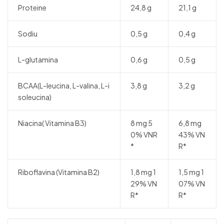
Proteine
24,8 g
21,1 g
Sodiu
0,5 g
0,4 g
L-glutamina
0,6 g
0,5 g
BCAA(L-leucina, L-valina, L-i
3,8 g
3,2 g
soleucina)
Niacina( Vitamina B3)
8 mg 5
6,8 mg
0% VNR
43% VN
*
R*
Riboflavina (Vitamina B2)
1,8 mg 1
1,5 mg 1
29% VN
07% VN
R*
R*