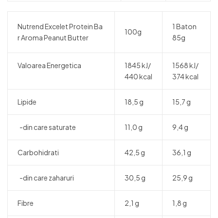
Nutrend Excelet Protein Ba
1 Baton
100g
r Aroma Peanut Butter
85g
Valoarea Energetica
1845 kJ/
1568 kJ/
440 kcal
374 kcal
Lipide
18,5 g
15,7 g
-din care saturate
11,0 g
9,4 g
Carbohidrati
42,5 g
36,1 g
-din care zaharuri
30,5 g
25,9 g
Fibre
2,1 g
1,8 g