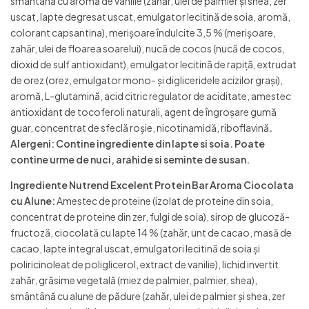
smântână cu aromă de vanilie (zahăr, ulei de palmier și shea, zer
uscat, lapte degresat uscat, emulgator lecitină de soia, aromă,
colorant capsantina), merișoare îndulcite 3,5 % (merișoare,
zahăr, ulei de floarea soarelui), nucă de cocos (nucă de cocos,
dioxid de sulf antioxidant), emulgator lecitină de rapiță, extrudat
de orez (orez, emulgator mono- şi digliceridele acizilor grași),
aromă, L-glutamină, acid citric regulator de aciditate, amestec
antioxidant de tocoferoli naturali, agent de îngroșare gumă
guar, concentrat de sfeclă roșie, nicotinamidă, riboflavină
.
Alergeni: Contine ingrediente din lapte si soia. Poate
contine urme de nuci, arahide si seminte de susan.
Ingrediente Nutrend Excelent Protein Bar Aroma Ciocolata
cu Alune:
Amestec de proteine (izolat de proteine din soia,
concentrat de proteine din zer, fulgi de soia), sirop de glucoză-
fructoză, ciocolată cu lapte 14 % (zahăr, unt de cacao, masă de
cacao, lapte integral uscat, emulgatori lecitină de soia și
poliricinoleat de poliglicerol, extract de vanilie), lichid invertit
zahăr, grăsime vegetală (miez de palmier, palmier, shea),
smântână cu alune de pădure (zahăr, ulei de palmier și shea, zer