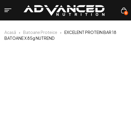
0
Acasă
Batoane Proteice
EXCELENT PROTEIN BAR 18
BATOANE X 85g NUTREND