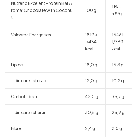
Nutrend Excelent Protein Bar A
1 Bato
roma: Chocolate with Coconu
100 g
n 85 g
t
Valoarea Energetica
1819 k
1546 k
J/434
J/369
kcal
kcal
Lipide
18,0 g
15,3 g
-din care saturate
12,0 g
10,2 g
Carbohidrati
42,0 g
35,7 g
-din care zaharuri
30,5 g
25,9 g
Fibre
2,4 g
2,0 g