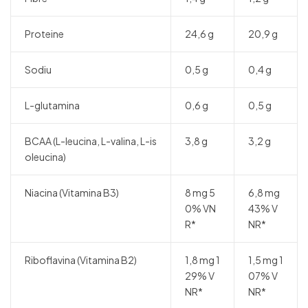
Proteine
24,6 g
20,9 g
Sodiu
0,5 g
0,4 g
L-glutamina
0,6 g
0,5 g
BCAA (L-leucina, L-valina, L-is
3,8 g
3,2 g
oleucina)
Niacina (Vitamina B3)
8 mg 5
6,8 mg
0% VN
43% V
R*
NR*
Riboflavina (Vitamina B2)
1,8 mg 1
1,5 mg 1
29% V
07% V
NR*
NR*