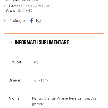
în Tag:
eaa aminoacizi esentiali
mărcile:
NUTREND
Facebook
e-mail
împărtășește :
Informații suplimentare
Greutat
1 kg
e
Dimensi
1 × 1 × 1 cm
uni
Aroma
Mango Orange, Ananas Pere, Lemon, Oran
ge Mere