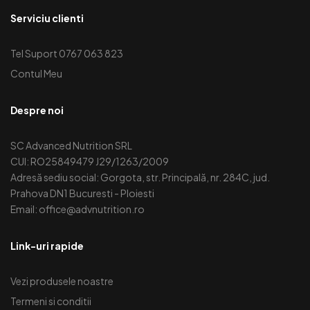
Serviciu clienti
Tel Suport 0767 063 823
Contul Meu
Despre noi
SC Advanced Nutrition SRL
CUI: RO25849479 J29/1263/2009
Adresă sediu social: Gorgota, str. Principală, nr. 284C, jud.
Prahova DN1 Bucuresti - Ploiesti
Email: office@advnutrition.ro
Link-uri rapide
Vezi produsele noastre
Termeni si conditii