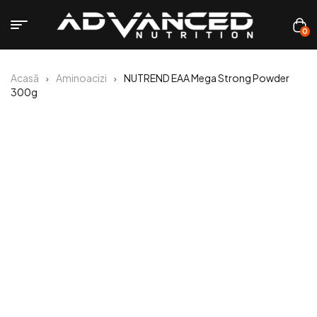
0
Acasă
Aminoacizi
NUTREND EAA Mega Strong Powder
300g