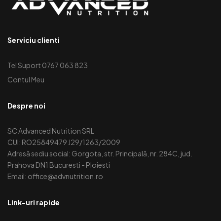
Serviciu clienti
Tel Suport 0767 063 823
Contul Meu
Despre noi
SC Advanced Nutrition SRL
CUI: RO25849479 J29/1263/2009
Adresă sediu social: Gorgota, str. Principală, nr. 284C, jud.
Prahova DN1 Bucuresti - Ploiesti
Email: office@advnutrition.ro
Link-uri rapide