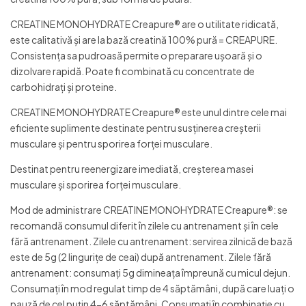
CREATINE MONOHYDRATE Creapure® are o utilitate ridicată,
este calitativă și are la bază creatină 100% pură = CREAPURE.
Consistența sa pudroasă permite o preparare ușoară și o
dizolvare rapidă. Poate fi combinată cu concentrate de
carbohidrați și proteine.
CREATINE MONOHYDRATE Creapure® este unul dintre cele mai
eficiente suplimente destinate pentru susținerea creșterii
musculare și pentru sporirea forței musculare.
Destinat pentru reenergizare imediată, creșterea masei
musculare și sporirea forței musculare.
Mod de administrare CREATINE MONOHYDRATE Creapure®: se
recomandă consumul diferit în zilele cu antrenament și în cele
fără antrenament. Zilele cu antrenament: servirea zilnică de bază
este de 5g (2 lingurițe de ceai) după antrenament. Zilele fără
antrenament: consumați 5g dimineața împreună cu micul dejun.
Consumați în mod regulat timp de 4 săptămâni, după care luați o
pauză de cel puțin 4-6 săptămâni. Consumați în combinație cu