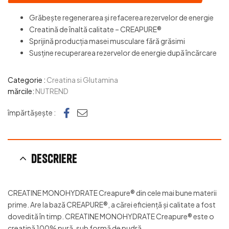
Grăbește regenerarea și refacerea rezervelor de energie
Creatină de înaltă calitate – CREAPURE®
Sprijină producția masei musculare fără grăsimi
Susține recuperarea rezervelor de energie după încărcare
Categorie :
Creatina si Glutamina
mărcile:
NUTREND
Facebook
e-mail
împărtășește :
Descriere
CREATINE MONOHYDRATE Creapure® din cele mai bune materii
prime. Are la bază CREAPURE®, a cărei eficiență și calitate a fost
dovedită în timp. CREATINE MONOHYDRATE Creapure® este o
creatină 100% pură, sub formă de pudră.