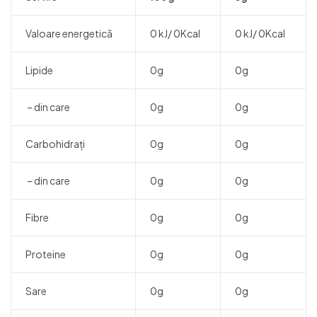
Valoare energetică
0 kJ/ 0Kcal
0 kJ/ 0Kcal
Lipide
0g
0g
– din care
0g
0g
Carbohidrați
0g
0g
– din care
0g
0g
Fibre
0g
0g
Proteine
0g
0g
Sare
0g
0g