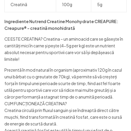
Creatină
100g
5g
Ingrediente Nutrend Creatine Monohydrate CREAPURE:
Creapure® – creatină monohidrată
CE ESTE CREATINA? Creatina – un aminoacid care se găsește în
cantități mici în carne și pește (4-5g per kg) este un nutrient
absolut necesar pentru sportivii care vor să își depășească
limitele!
Prezentă în mod natural în organism (aproximativ 120g în cazul
unui bărbat cu o greutate de 70kg), vă permite să vă creșteți
forța în timpul unei perioade scurte de timp, fiind astfel foarte
utilă pentru sportivii care vor să ridice mai multe greutăți și a
căror performanță a stagnat timp de o anumită perioadă.
CUM FUNCȚIONEAZĂ CREATINA?
Creatina circulă prin fluxul sanguin și se îndreaptă direct către
mușchi, fiind transformată în creatină fosfat, care este o sursă
de energie de scurtă durată.
Această creatină fosfat este utilă în timpul unui efort de o