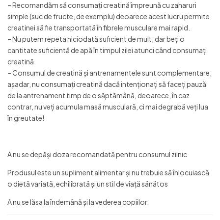
– Recomandăm să consumați creatină împreună cu zaharuri
simple (suc de fructe, de exemplu) deoarece acest lucru permite
creatinei să fie transportată în fibrele musculare mai rapid.
– Nu putem repeta niciodată suficient de mult, dar beți o
cantitate suficientă de apă în timpul zilei atunci când consumați
creatină.
– Consumul de creatină și antrenamentele sunt complementare;
așadar, nu consumați creatină dacă intenționați să faceți pauză
de la antrenament timp de o săptămână, deoarece, în caz
contrar, nu veți acumula masă musculară, ci mai degrabă veți lua
în greutate!
A nu se depăși doza recomandată pentru consumul zilnic
Produsul este un supliment alimentar și nu trebuie să înlocuiască
o dietă variată, echilibrată și un stil de viață sănătos
A nu se lăsa la îndemână și la vederea copiilor.