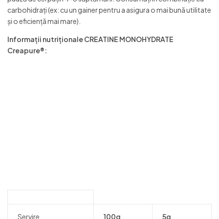
carbohidrați (ex: cu un gainer pentru a asigura o mai bună utilitate
și o eficiență mai mare).
Informații nutriționale CREATINE MONOHYDRATE
Creapure®:
Servire
100g
5g