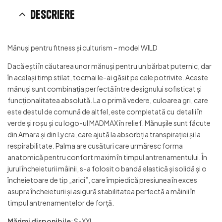
Descriere
Mănuși pentru fitness și culturism – model WILD
Dacă ești în căutarea unor mănuși pentru un bărbat puternic, dar
în același timp stilat, tocmai le-ai găsit pe cele potrivite. Aceste
mănuși sunt combinația perfectă între designului sofisticat și
funcționalitatea absolută. La o primă vedere, culoarea gri, care
este destul de comună de altfel, este completată cu detalii în
verde și roșu și cu logo-ul MADMAX în relief. Mănușile sunt făcute
din Amara și din Lycra, care ajută la absorbția transpirației și la
respirabilitate. Palma are cusături care urmăresc forma
anatomică pentru confort maxim în timpul antrenamentului. În
jurul încheieturii mâinii, s-a folosit o bandă elastică și solidă și o
încheietoare de tip „arici”, care împiedică presiunea în exces
asupra încheieturii și asigură stabilitatea perfectă a mâinii în
timpul antrenamentelor de forță.
Mărimi disponibile
: S-XXL