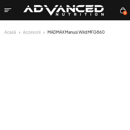
0
Acasă
Accesorii
MADMAX Manusi Wild MFG860