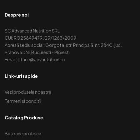
Despre noi
SC Advanced Nutrition SRL
CUI: RO25849479 J29/1263/2009
Adresă sediu social: Gorgota, str. Principală, nr. 284C, jud.
Prahova DN1 Bucuresti - Ploiesti
Email: office@advnutrition.ro
Link-uri rapide
Vezi produsele noastre
Termeni si conditii
Catalog Produse
Batoane proteice