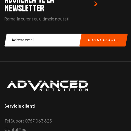
NEWSLETTER
Ramai la curent cu ultimele noutati
Serviciu clienti
Tel Suport 0767 063 823
Contul Meu