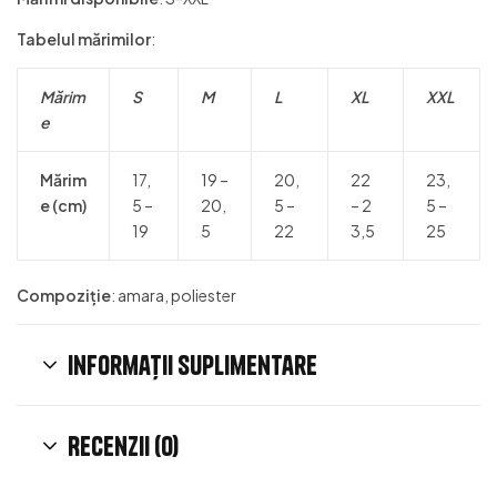
Tabelul mărimilor
:
Mărim
S
M
L
XL
XXL
e
Mărim
17,
19 –
20,
22
23,
e (cm)
5 –
20,
5 –
– 2
5 –
19
5
22
3,5
25
Compoziție
: amara, poliester
Informații suplimentare
Recenzii (0)