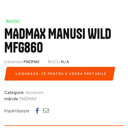
ÎN STOC
MADMAX Manusi Wild
MFG860
și branduri:
MADMAX
ÎN SCU:
N / A
LOGHEAZA-TE PENTRU A VEDEA PRETURILE
Categorie :
Accesorii
mărcile:
MADMAX
Facebook
e-mail
împărtășește :