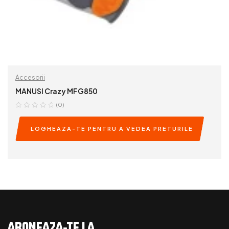
Accesorii
MANUSI Crazy MFG850
(0)
LOGHEAZA-TE PENTRU A VEDEA PRETURILE
READ MORE
ABONEAZA-TE LA