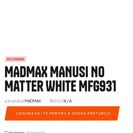
IN CURAND
MADMAX MANUSI No
Matter White MFG931
și branduri:
MADMAX
ÎN SCU:
N / A
LOGHEAZA-TE PENTRU A VEDEA PRETURILE
Categorie :
Accesorii