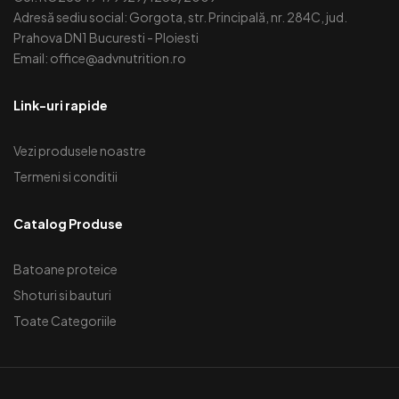
Adresă sediu social: Gorgota, str. Principală, nr. 284C, jud.
Prahova DN1 Bucuresti - Ploiesti
Email: office@advnutrition.ro
Link-uri rapide
Vezi produsele noastre
Termeni si conditii
Catalog Produse
Batoane proteice
Shoturi si bauturi
Toate Categoriile