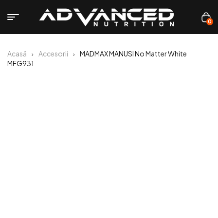
0
Acasă
Accesorii
MADMAX MANUSI No Matter White
MFG931