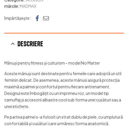
mărcile:
MADMAX
Facebook
e-mail
împărtășește :
Descriere
Mănuși pentru fitness și culturism – model No Matter
Aceste mănuși sunt destinate pentru femeile care adoptă un stil
feminin delicat. De asemenea, aceste mănusi asigură protecția
maximă a palmei și confortul pentru fiecare antrenament.
Designul este îmbogățit cu un imprimeu roz, un model tip
camuflaj și accesorii albastre cool sub forma unei cusături sau a
unei etichete.
Pe partea palmei s-a folosit un strat dublu de piele, cu umplutură
confortabilă și cusături care urmăresc forma anatomică.