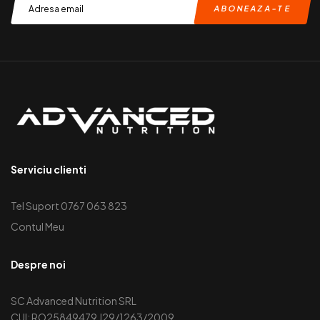
Serviciu clienti
Tel Suport 0767 063 823
Contul Meu
Despre noi
SC Advanced Nutrition SRL
CUI: RO25849479 J29/1263/2009