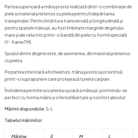
Partea superioară a mănușii este realizată dintr-o combinație de
piele și material prietenos cu pielea pentru îndepărtarea
transpirației. Pentru întăritura transversală și longitudinală și
pentru spatele mănușii, au fost îmbinate marginile degetului
mare și ale celui mic printr-o bandă din piele cu formă specială
(Y- frameTM).
Spațiul dintre degete este, de asemenea, din material prietenos
cu pielea.
Pe partea interioară a încheieturii, mănușa este ușor extinsă
printr-o suprapunere care protejează tunelul carpian.
Închiderea permite scoaterea ușoară a mănușii, potrivindu-se
perfect cu forma mâinii și oferind libertate și confort absolut.
Mărimi disponibile
: S-L
Tabelul mărimilor
:
Mărime
S
M
L