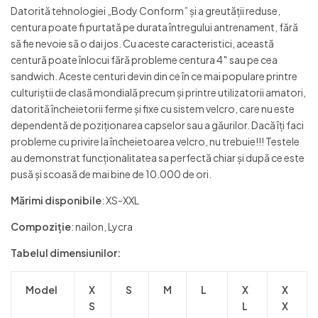
Datorită tehnologiei „Body Conform” și a greutății reduse,
centura poate fi purtată pe durata întregului antrenament, fără
să fie nevoie să o dai jos. Cu aceste caracteristici, această
centură poate înlocui fără probleme centura 4″ sau pe cea
sandwich. Aceste centuri devin din ce în ce mai populare printre
culturiștii de clasă mondială precum și printre utilizatorii amatori,
datorită încheietorii ferme și fixe cu sistem velcro, care nu este
dependentă de poziționarea capselor sau a găurilor. Dacă îți faci
probleme cu privire la încheietoarea velcro, nu trebuie!!! Testele
au demonstrat funcționalitatea sa perfectă chiar și după ce este
pusă și scoasă de mai bine de 10.000 de ori.
Mărimi disponibile
: XS-XXL
Compoziţie
: nailon, Lycra
Tabelul dimensiunilor:
Model
X
S
M
L
X
X
S
L
X