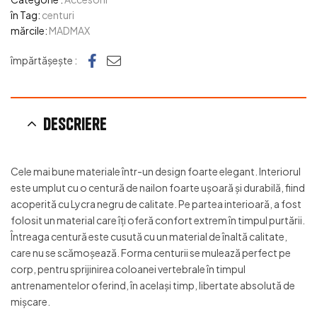
în Tag:
centuri
mărcile:
MADMAX
Facebook
e-mail
împărtășește :
Descriere
Cele mai bune materiale într-un design foarte elegant. Interiorul
este umplut cu o centură de nailon foarte uşoară şi durabilă, fiind
acoperită cu Lycra negru de calitate. Pe partea interioară, a fost
folosit un material care îţi oferă confort extrem în timpul purtării.
Întreaga centură este cusută cu un material de înaltă calitate,
care nu se scămoşează. Forma centurii se mulează perfect pe
corp, pentru sprijinirea coloanei vertebrale în timpul
antrenamentelor oferind, în același timp, libertate absolută de
mișcare.