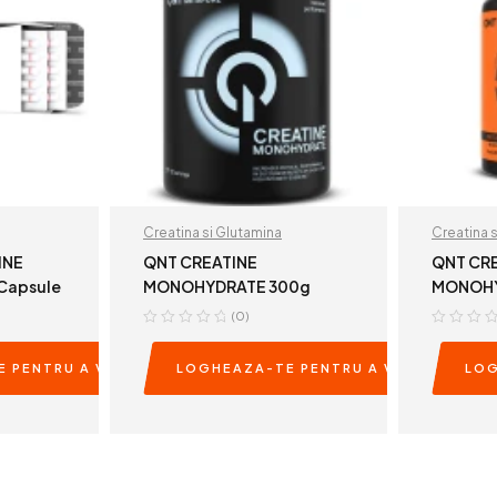
Creatina si Glutamina
Creatina 
INE
QNT CREATINE
QNT CR
Capsule
MONOHYDRATE 300g
MONOHY
Tablete
(0)
 PENTRU A VEDEA PRETURILE
LOGHEAZA-TE PENTRU A VEDEA PRETU
LOG
E
READ MORE