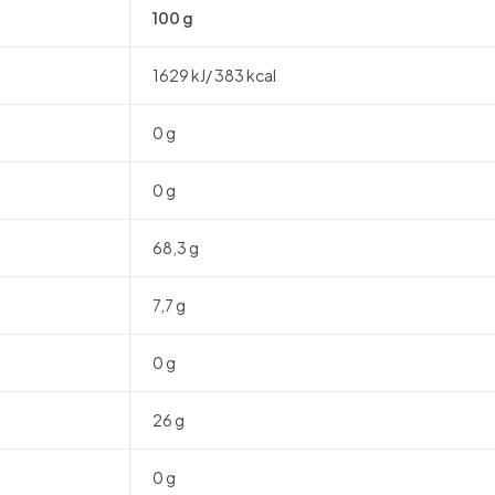
100 g
1629 kJ/ 383 kcal
0 g
0 g
68,3 g
7,7 g
0 g
26 g
0 g