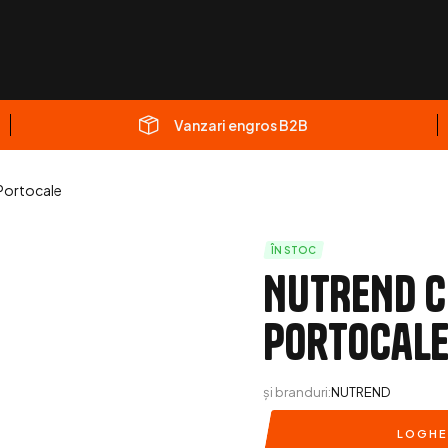
Vanzari engros B2B
ortocale
ÎN STOC
NUTREND C
Portocal
și branduri:
NUTREND
LOGHE