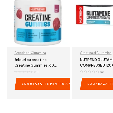
Creatina si Glutamina
Creatina si Glutamina
Jeleuri cu creatina
NUTREND GLUTAM
Creatine Gummies, 60
COMPRESSED 120 
jeleuri gumate, Nutrend
(0)
(0)
LOGHEAZA-TE PENTRU A VEDEA PRETURILE
LOGHEAZA-TE
READ MORE
READ MOR