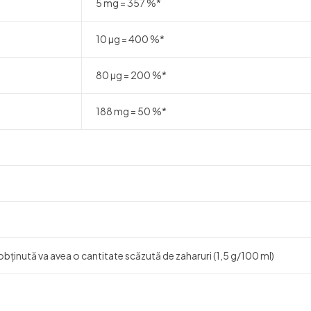
5 mg = 357 %*
10 µg = 400 %*
80 µg = 200 %*
188 mg = 50 %*
bținută va avea o cantitate scăzută de zaharuri (1,5 g/100 ml)