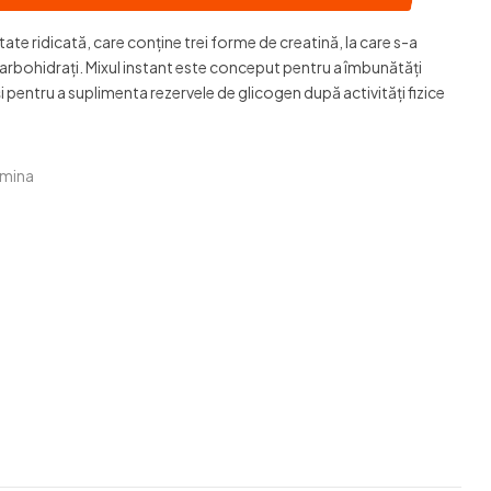
ate ridicată, care conține trei forme de creatină, la care s-a
rbohidrați. Mixul instant este conceput pentru a îmbunătăți
 pentru a suplimenta rezervele de glicogen după activități fizice
amina
ook
il