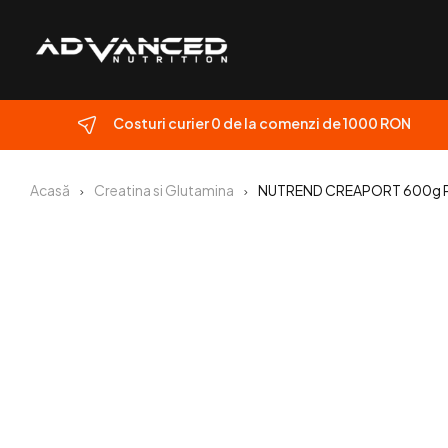
Costuri curier 0 de la comenzi de 1000 RON
Acasă
Creatina si Glutamina
NUTREND CREAPORT 600g P