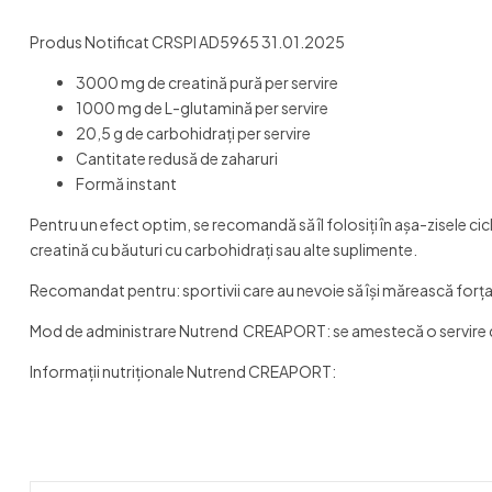
Produs Notificat CRSPI AD5965 31.01.2025
3000 mg de creatină pură per servire
1000 mg de L-glutamină per servire
20,5 g de carbohidrați per servire
Cantitate redusă de zaharuri
Formă instant
Pentru un efect optim, se recomandă să îl folosiţi în aşa-zisele c
creatină cu băuturi cu carbohidraţi sau alte suplimente.
Recomandat pentru: sportivii care au nevoie să îşi mărească forţa mu
Mod de administrare Nutrend CREAPORT: se amestecă o servire d
Informații nutriționale Nutrend CREAPORT: