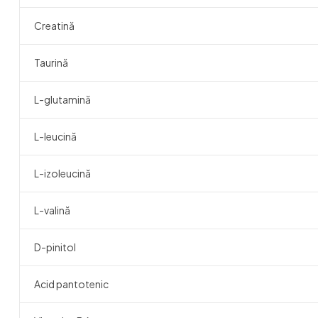
Creatină
Taurină
L-glutamină
L-leucină
L-izoleucină
L-valină
D-pinitol
Acid pantotenic