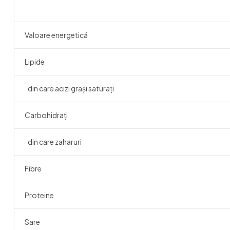
Valoare energetică
Lipide
din care acizi grași saturați
Carbohidrați
din care zaharuri
Fibre
Proteine
Sare