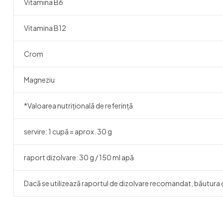
Vitamina B6
Vitamina B12
Crom
Magneziu
*Valoarea nutrițională de referință
servire: 1 cupă = aprox. 30 g
raport dizolvare: 30 g / 150 ml apă
Dacă se utilizează raportul de dizolvare recomandat, băutura o