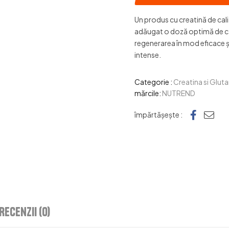
Un produs cu creatină de calit
adăugat o doză optimă de ca
regenerarea în mod eficace și
intense.
Categorie :
Creatina si Glut
mărcile:
NUTREND
Faceb
e-ma
împărtășește :
Recenzii (0)