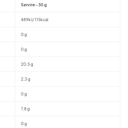
Servire – 30 g
489kJ/ 115kcal
0 g
0 g
20,5 g
2,3 g
0 g
7,8 g
0 g