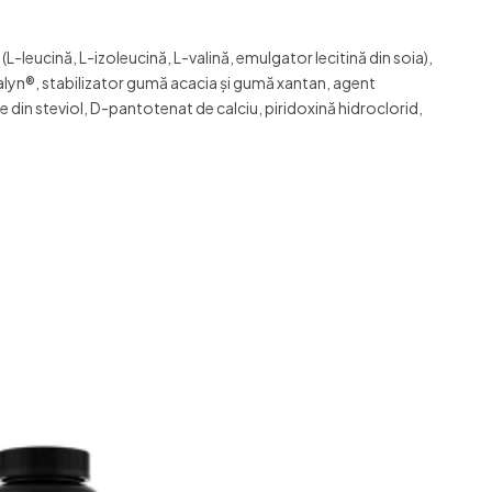
leucină, L-izoleucină, L-valină, emulgator lecitină din soia),
kalyn®, stabilizator gumă acacia și gumă xantan, agent
te din steviol, D-pantotenat de calciu, piridoxină hidroclorid,