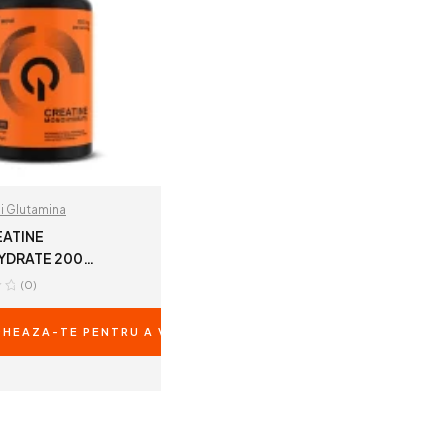
si Glutamina
EATINE
DRATE 200
(0)
RILE
HEAZA-TE PENTRU A VEDEA PRETURILE
READ MORE