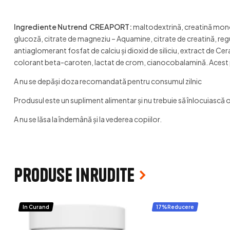
Ingrediente Nutrend CREAPORT:
maltodextrină, creatină monoh
glucoză, citrate de magneziu – Aquamine, citrate de creatină, reg
antiaglomerant fosfat de calciu și dioxid de siliciu, extract de Cer
colorant beta-caroten, lactat de crom, cianocobalamină. Acest 
A nu se depăși doza recomandată pentru consumul zilnic
Produsul este un supliment alimentar și nu trebuie să înlocuiască o d
A nu se lăsa la îndemână și la vederea copiilor.
Produse inrudite
In Curand
17%Reducere