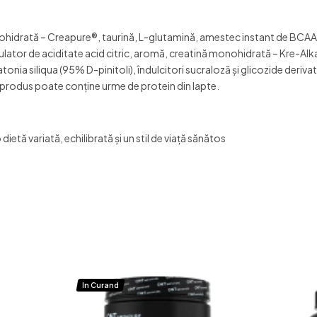
idrată – Creapure®, taurină, L-glutamină, amestec instant de BCAA (L-
ulator de aciditate acid citric, aromă, creatină monohidrată – Kre-Al
atonia siliqua (95% D-pinitoli), îndulcitori sucraloză și glicozide deriva
produs poate conține urme de protein din lapte.
ietă variată, echilibrată și un stil de viață sănătos
In Curand