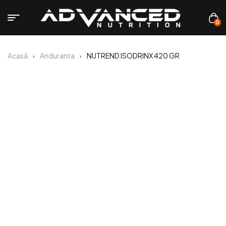
0
Acasă
Anduranta
NUTREND ISODRINX 420 GR