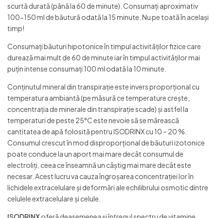
scurtă durată (până la 60 de minute). Consumaţi aproximativ
100-150 ml de băutură odată la 15 minute. Nu pe toată în acelaşi
timp!
Consumaţi băuturi hipotonice în timpul activităţilor fizice care
durează mai mult de 60 de minute iar în timpul activităţilor mai
puţin intense consumaţi 100 ml odată la 10 minute.
Conţinutul mineral din transpiraţie este invers proporţional cu
temperatura ambiantă (pe măsură ce temperature creşte,
concentraţia de minerale din transpiraţie scade) şi astfel la
temperaturi de peste 25°C este nevoie să se mărească
cantitatea de apă folosită pentru ISODRINX cu 10 – 20 %.
Consumul crescut în mod disproporţional de băuturi izotonice
poate conduce la un aport mai mare decât consumul de
electroliţi, ceea ce înseamnă un câştig mai mare decât este
necesar. Acest lucru va cauza îngroşarea concentraţiei lor în
lichidele extracelulare şi deformări ale echilibrului osmotic dintre
celulele extracelulare şi celule.
ISODRINX
oferă deasemenea şi întregul spectru de vitamine