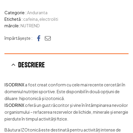
Categorie :
Anduranta
Etichetă :
cafeina
,
electroliti
mărcile:
NUTREND
Facebook
e-mail
împărtășește :
Descriere
ISODRINX
a fost creat conform cu cele mai recente cercetări în
domeniul nutriţiei sportive. Este disponibil în două opţiuni de
diluare: hipotonică şi izotonică.
ISODRINX
oferă un gust răcoritor şi vine în întâmpinarea nevoilor
organismului – refacerea rezervelor de lichide, minerale şi energie
pierdute în timpul activităţii fizice.
Băutura IZOtonică este destinată pentru activităţi intense de