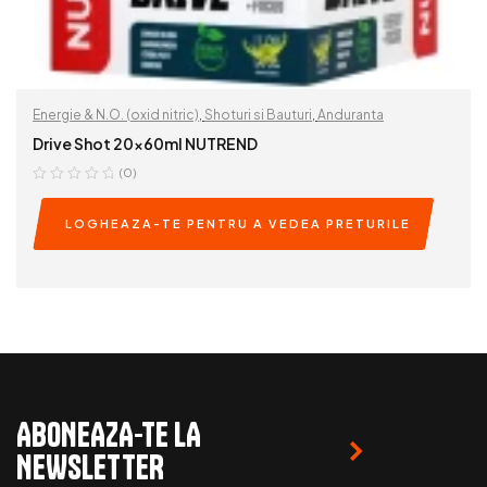
Energie & N.O. (oxid nitric)
,
Shoturi si Bauturi
,
Anduranta
Drive Shot 20x60ml NUTREND
(0)
LOGHEAZA-TE PENTRU A VEDEA PRETURILE
READ MORE
ABONEAZA-TE LA
NEWSLETTER