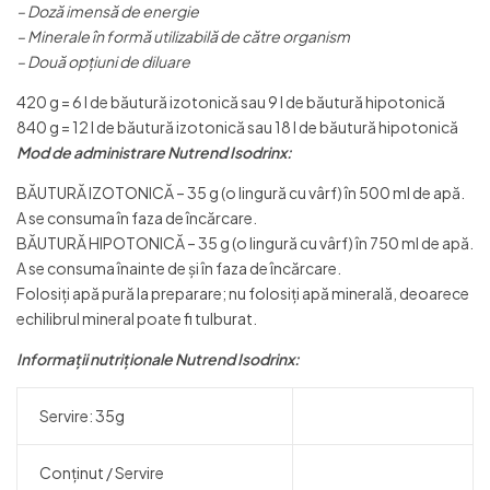
– Doză imensă de energie
– Minerale în formă utilizabilă de către organism
– Două opţiuni de diluare
420 g = 6 l de băutură izotonică sau 9 l de băutură hipotonică
840 g = 12 l de băutură izotonică sau 18 l de băutură hipotonică
Mod de administrare Nutrend Isodrinx:
BĂUTURĂ IZOTONICĂ – 35 g (o lingură cu vârf) în 500 ml de apă.
A se consuma în faza de încărcare.
BĂUTURĂ HIPOTONICĂ – 35 g (o lingură cu vârf) în 750 ml de apă.
A se consuma înainte de şi în faza de încărcare.
Folosiţi apă pură la preparare; nu folosiţi apă minerală, deoarece
echilibrul mineral poate fi tulburat.
Informaţii nutriţionale Nutrend Isodrinx:
Servire: 35g
Conţinut / Servire