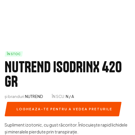
ÎN STOC
NUTREND ISODRINX 420
GR
și branduri:
NUTREND
ÎN SCU:
N / A
LOGHEAZA-TE PENTRU A VEDEA PRETURILE
Supliment izotonic, cu gust răcoritor. Înlocuiește rapid lichidele
și mineralele pierdute prin transpirație.