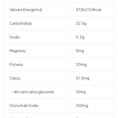
Valoare Energetică
572kJ/134kcal
Carbohidraţi
32.5g
Sodiu
0.2g
Magneziu
5mg
Potasiu
20mg
Calciu
57.5mg
– din care calciu gluconat
15mg
Clorură de Sodiu
150mg