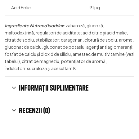
Acid Folic
91μg
Ingrediente Nutrend Isodrinx:
zaharoză, glucoză,
maltodextrină, regulatori de aciditate: acid citric şi acid malic,
citrat de sodiu, stabilizator: caragenan, clorură de sodiu, arome,
gluconat de calciu, gluconat de potasiu, agenţi antiaglomeranţi:
fosfat de calciu şi dioxid de siliciu, amestec de multivitamine (vezi
tabelul), citrat de magneziu, potenţiator de aromă,
îndulcitori: sucraloză şi acesulfam K.
Informații suplimentare
Recenzii (0)