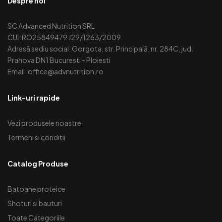
Despre noi
SC Advanced Nutrition SRL
CUI: RO25849479 J29/1263/2009
Adresă sediu social: Gorgota, str. Principală, nr. 284C, jud.
Prahova DN1 Bucuresti - Ploiesti
Email: office@advnutrition.ro
Link-uri rapide
Vezi produsele noastre
Termeni si conditii
Catalog Produse
Batoane proteice
Shoturi si bauturi
Toate Categoriile