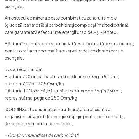
esenţiale.
Amestecul de minerale este combinat cu zaharuri simple
(glucoză, zaharoză) şi carbohidraţi complecşi (maltodextrină),
care garantează efectul unei energii « rapide » și « lente ».
Băutura în cantitatea recomandată este potrivită pentru oricine,
pentru o refacere normală a rezervelor de lichide şi minerale
esenţiale.
Dozaj recomandat :
Băutură IZOtonică, băutură cu o diluare de 35g în 500ml;
reprezintă 275 – 305 Osm/kg
Băutură HIPOtonică, băutură cu o diluare de 35g în 750 ml;
reprezintă mai puţin de 250 Osm/kg
ISODRINX este destinat pentru: hidratarea eficientă a
organismului, aport de energie şi sprijin pentru performanţă.
Refacerea echilibrului de minerale.
– Conţinut mai ridicat de carbohidraţi