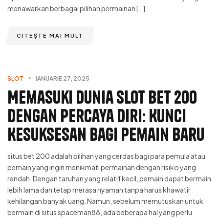
menawarkan berbagai pilihan permainan […]
CITEȘTE MAI MULT
SLOT
IANUARIE 27, 2025
Memasuki Dunia Slot Bet 200
dengan Percaya Diri: Kunci
Kesuksesan bagi Pemain Baru
situs bet 200 adalah pilihan yang cerdas bagi para pemula atau
pemain yang ingin menikmati permainan dengan risiko yang
rendah. Dengan taruhan yang relatif kecil, pemain dapat bermain
lebih lama dan tetap merasa nyaman tanpa harus khawatir
kehilangan banyak uang. Namun, sebelum memutuskan untuk
bermain di situs spaceman88, ada beberapa hal yang perlu