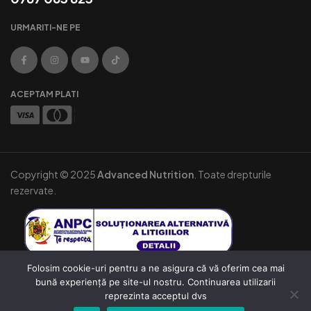
URMARITI-NE PE
ACEPTAM PLATI
Copyright © 2025
Advanced Nutrition
. Toate drepturile
rezervate.
Folosim cookie-uri pentru a ne asigura că vă oferim cea mai
bună experiență pe site-ul nostru. Continuarea utilizarii
reprezinta acceptul dvs